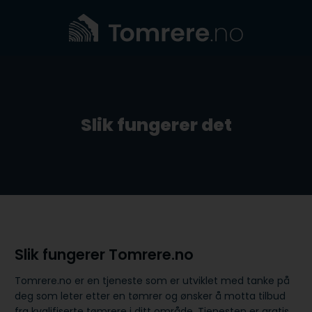
Skip
to
content
Slik fungerer det
Slik fungerer Tomrere.no
Tomrere.no er en tjeneste som er utviklet med tanke på
deg som leter etter en tømrer og ønsker å motta tilbud
fra kvalifiserte tømrere i ditt område. Tjenesten er gratis