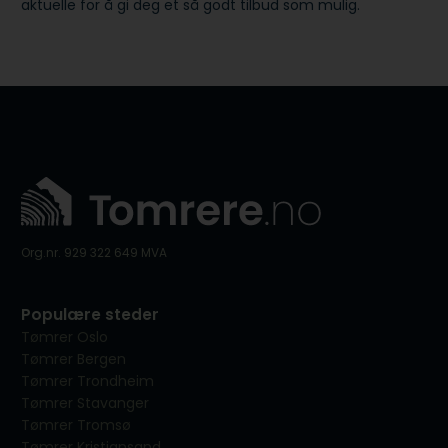
aktuelle for å gi deg et så godt tilbud som mulig.
Org.nr. 929 322 649 MVA
Populære steder
Tømrer Oslo
Tømrer Bergen
Tømrer Trondheim
Tømrer Stavanger
Tømrer Tromsø
Tømrer Kristiansand