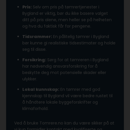
Pris:
Selv om pris på tømrertjenester i
Bygland er viktig, bør du ikke basere valget
ditt på pris alene, men heller se på helheten
og hva du faktisk får for pengene.
Tidsrammer:
En pålitelig tømrer i Bygland
bør kunne gi realistiske tidsestimater og holde
seg til disse.
Forsikring:
Sørg for at tømreren i Bygland
har nødvendig ansvarsforsikring for å
beskytte deg mot potensielle skader eller
ulykker.
Lokal kunnskap:
En tømrer med god
kjennskap til Bygland vil være bedre rustet til
å håndtere lokale byggeforskrifter og
klimaforhold.
Ved å bruke Tomrere.no kan du være sikker på at
vi kun formidler kontakt med kvalifiserte og