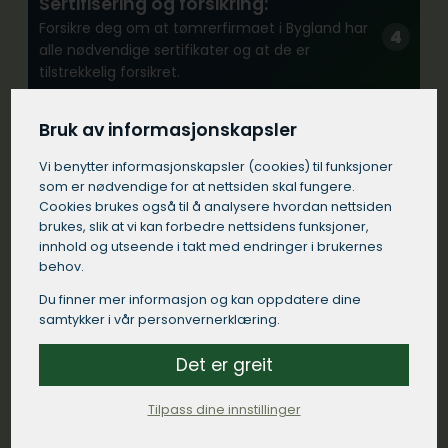
Sertifisering og forsikring:
Forsikre deg om at tømrerfirmaet i Bygland har
alle nødvendige sertifikater og at de er
tilstrekkelig forsikret.
Bruk av informasjonskapsler
Erfaring:
Vi benytter informasjons­kapsler (cookies) til funksjoner
Se etter et tømrerfirma med erfaring fra
som er nødvendige for at nettsiden skal fungere.
lignende prosjekter i Bygland.
Cookies brukes også til å analysere hvordan nettsiden
brukes, slik at vi kan forbedre nettsidens funksjoner,
innhold og utseende i takt med endringer i brukernes
Kommunikasjon:
behov.
Velg et tømrerfirma i Bygland som
Du finner mer informasjon og kan oppdatere dine
kommuniserer tydelig og responderer raskt på
samtykker i vår personvernerklæring.
dine henvendelser.
Det er greit
Kontrakt:
Tilpass dine innstillinger
Sørg for at tømreren i Bygland kommer med en