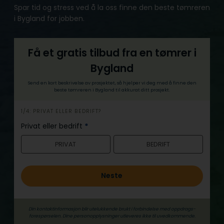
Spar tid og stress ved å la oss finne den beste tømreren
i Bygland for jobben.
Få et gratis tilbud fra en tømrer i
Bygland
Send en kort beskrivelse av prosjektet, så hjelper vi deg med å finne den
beste tømreren i Bygland til akkurat ditt prosjekt.
h
1/4: PRIVAT ELLER BEDRIFT?
e
Privat eller bedrift
*
r
PRIVAT
BEDRIFT
o
Neste
Din kontaktinformasjon blir utelukkende brukt i forbindelse med oppdrags­
forespørselen. Dine person­­opplysninger utleveres ikke til uvedkommende.