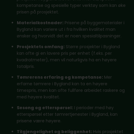
kompetanse og spesielle typer verktøy som kan øke
prisen på prosjektet.
Materialkostnader:
Prisene på byggematerialer i
Bygland kan variere ut i fra hvilken kvalitet man
ønsker og hvorvidt det er noen spesialtilpasninger.
Prosjektets omfang:
Større prosjekter i Bygland
kan ofte gi en lavere pris per enhet (f.eks. per
kvadratmeter), men vil naturligvis ha en høyere
totalpris.
Tømrerens erfaring og kompetanse:
Mer
erfarne tømrere i Bygland kan ta en høyere
timespris, men kan ofte fullføre arbeidet raskere og
med høyere kvalitet.
Sesong og etterspørsel:
I perioder med høy
etterspørsel etter tømrertjenester i Bygland, kan
prisene være høyere.
Tilgjengelighet og beliggenhet:
Hvis prosjektet