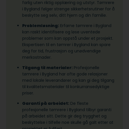
farlig uten riktig opplæring og utstyr. Tømrere
i Bygland følger strenge sikkerhetsrutiner for å
beskytte seg selv, ditt hjem og din familie.
Problemløsning:
Erfarne tømrere i Bygland
kan raskt identifisere og løse uventede
problemer som kan oppstå under et prosjekt.
Ekspertisen til en tømrer i Bygland kan spare
deg for tid, frustrasjon og unødvendige
merkostnader.
Tilgang til materialer:
Profesjonelle
tømrere i Bygland har ofte gode relasjoner
med lokale leverandører og kan gi deg tilgang
til kvalitetsmaterialer til konkurransedyktige
priser.
Garanti på arbeidet:
De fleste
profesjonelle tømrere i Bygland tilbyr garanti
på arbeidet sitt. Dette gir deg trygghet og
beskyttelse i tilfelle noe skulle gå galt etter at
prosjektet er fullført.