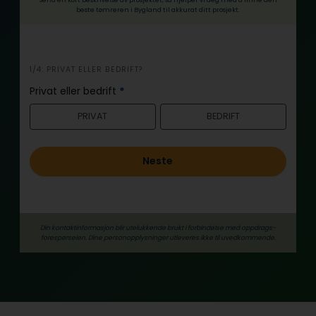
beste tømreren i Bygland til akkurat ditt prosjekt.
i
1/4: PRIVAT ELLER BEDRIFT?
n
Privat eller bedrift
*
n
PRIVAT
BEDRIFT
h
o
l
Neste
d
Din kontaktinformasjon blir utelukkende brukt i forbindelse med oppdrags­
forespørselen. Dine person­­opplysninger utleveres ikke til uvedkommende.