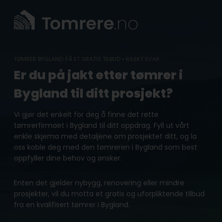
Skip
to
content
TØMRER BYGLAND: FÅ ET GRATIS TILBUD • RASKT SVAR
Er du på jakt etter tømrer i
Bygland til ditt prosjekt?
Vi gjør det enkelt for deg å finne det rette
tømrerfirmaet i Bygland til ditt oppdrag. Fyll ut vårt
enkle skjema med detaljene om prosjektet ditt, og la
oss koble deg med den tømreren i Bygland som best
oppfyller dine behov og ønsker.
Enten det gjelder nybygg, renovering eller mindre
prosjekter, vil du motta et gratis og uforpliktende tilbud
fra en kvalifisert tømrer i Bygland.