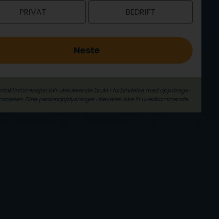
PRIVAT
BEDRIFT
Neste
ontaktinformasjon blir utelukkende brukt i forbindelse med oppdrags­
pørselen. Dine person­­opplysninger utleveres ikke til uvedkommende.