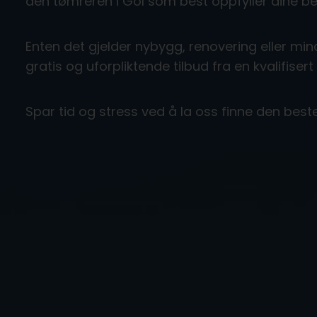
den tømreren i Gol som best oppfyller dine b
Enten det gjelder nybygg, renovering eller mind
gratis og uforpliktende tilbud fra en kvalifisert
Spar tid og stress ved å la oss finne den best