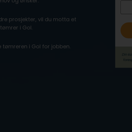
ehov og ønsker.
o
re prosjekter, vil du motta et
 tømrer i Gol.
e tømreren i Gol for jobben.
Din k
fores