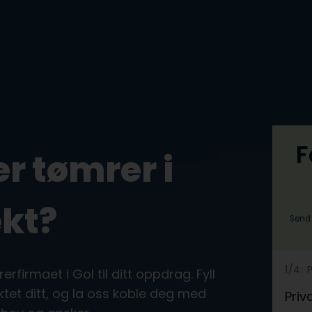
F
er tømrer i
ekt?
Send 
h
1/4: 
erfirmaet i Gol til ditt oppdrag. Fyll
e
tet ditt, og la oss koble deg med
Priv
r