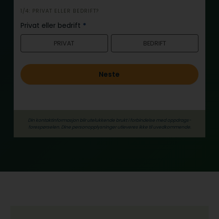
i
1/4: PRIVAT ELLER BEDRIFT?
n
Privat eller bedrift
*
n
PRIVAT
BEDRIFT
h
o
l
Neste
d
Din kontaktinformasjon blir utelukkende brukt i forbindelse med oppdrags­
forespørselen. Dine person­­opplysninger utleveres ikke til uvedkommende.