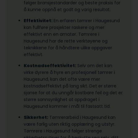
følger bransjestandarder og beste praksis for
å kunne oppnå et godt og varig resultat.
Effektivitet:
En erfaren tømrer i Haugesund
kan fullføre prosjekter raskere og mer
effektivt enn en amatør. Tømrere i
Haugesund har de rette verktøyene og
teknikkene for å håndtere ulike oppgaver
effektivt.
Kostnadseffektivitet:
Selv om det kan
virke dyrere å hyre en profesjonell tømrer i
Haugesund, kan det ofte være mer
kostnadseffektivt på lang sikt. Det er større
sjanse for at du unngår kostbare feil og det er
større sannsynlighet at oppdraget i
Haugesund kommer i mål til fastsatt tid.
Sikkerhet:
Tømrerarbeid i Haugesund kan
være farlig uten riktig opplæring og utstyr.
Tømrere i Haugesund følger strenge
sikkerhetsrutiner for å beskytte seg selv, ditt