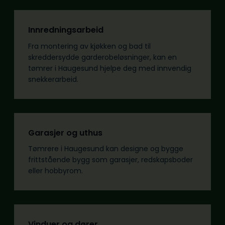
Innredningsarbeid
Fra montering av kjøkken og bad til
skreddersydde garderobeløsninger, kan en
tømrer i Haugesund hjelpe deg med innvendig
snekkerarbeid.
Garasjer og uthus
Tømrere i Haugesund kan designe og bygge
frittstående bygg som garasjer, redskapsboder
eller hobbyrom.
Vinduer og dører