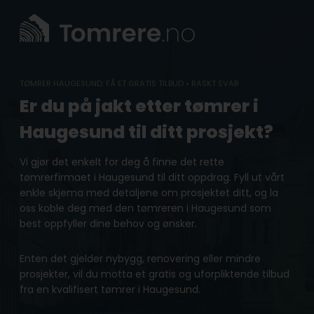
Skip
to
content
TØMRER HAUGESUND: FÅ ET GRATIS TILBUD • RASKT SVAR
Er du på jakt etter tømrer i
Haugesund til ditt prosjekt?
Vi gjør det enkelt for deg å finne det rette
tømrerfirmaet i Haugesund til ditt oppdrag. Fyll ut vårt
enkle skjema med detaljene om prosjektet ditt, og la
oss koble deg med den tømreren i Haugesund som
best oppfyller dine behov og ønsker.
Enten det gjelder nybygg, renovering eller mindre
prosjekter, vil du motta et gratis og uforpliktende tilbud
fra en kvalifisert tømrer i Haugesund.