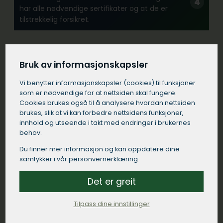
har alle nødvendige sertifikater og at de er
tilstrekkelig forsikret.
Erfaring:
Bruk av informasjonskapsler
Se etter et tømrerfirma med erfaring fra
lignende prosjekter i Haugesund.
Vi benytter informasjons­kapsler (cookies) til funksjoner
som er nødvendige for at nettsiden skal fungere.
Cookies brukes også til å analysere hvordan nettsiden
brukes, slik at vi kan forbedre nettsidens funksjoner,
Kommunikasjon:
innhold og utseende i takt med endringer i brukernes
Velg et tømrerfirma i Haugesund som
behov.
kommuniserer tydelig og responderer raskt på
dine henvendelser.
Du finner mer informasjon og kan oppdatere dine
samtykker i vår personvernerklæring.
Det er greit
Kontrakt:
Sørg for at tømreren i Haugesund kommer med
Tilpass dine innstillinger
en detaljert skriftlig kontrakt som spesifiserer
arbeidet som skal utføres, materialer som skal