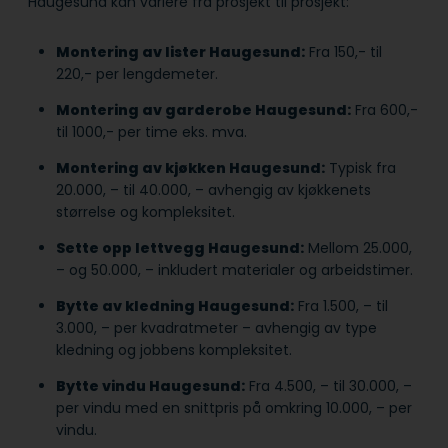
Haugesund kan variere fra prosjekt til prosjekt:
Montering av lister Haugesund:
Fra 150,- til
220,- per lengdemeter.
Montering av garderobe Haugesund:
Fra 600,-
til 1000,- per time eks. mva.
Montering av kjøkken Haugesund:
Typisk fra
20.000, – til 40.000, – avhengig av kjøkkenets
størrelse og kompleksitet.
Sette opp lettvegg Haugesund:
Mellom 25.000,
– og 50.000, – inkludert materialer og arbeidstimer.
Bytte av kledning Haugesund:
Fra 1.500, – til
3.000, – per kvadratmeter – avhengig av type
kledning og jobbens kompleksitet.
Bytte vindu Haugesund:
Fra 4.500, – til 30.000, –
per vindu med en snittpris på omkring 10.000, – per
vindu.