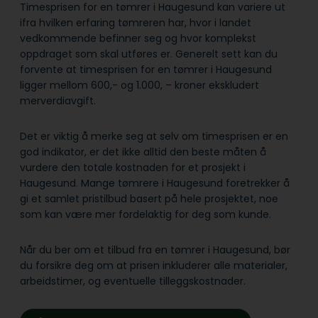
Timesprisen for en tømrer i Haugesund kan variere ut
ifra hvilken erfaring tømreren har, hvor i landet
vedkommende befinner seg og hvor komplekst
oppdraget som skal utføres er. Generelt sett kan du
forvente at timesprisen for en tømrer i Haugesund
ligger mellom 600,- og 1.000, – kroner ekskludert
merverdiavgift.
Det er viktig å merke seg at selv om timesprisen er en
god indikator, er det ikke alltid den beste måten å
vurdere den totale kostnaden for et prosjekt i
Haugesund. Mange tømrere i Haugesund foretrekker å
gi et samlet pristilbud basert på hele prosjektet, noe
som kan være mer fordelaktig for deg som kunde.
Når du ber om et tilbud fra en tømrer i Haugesund, bør
du forsikre deg om at prisen inkluderer alle materialer,
arbeidstimer, og eventuelle tilleggskostnader.