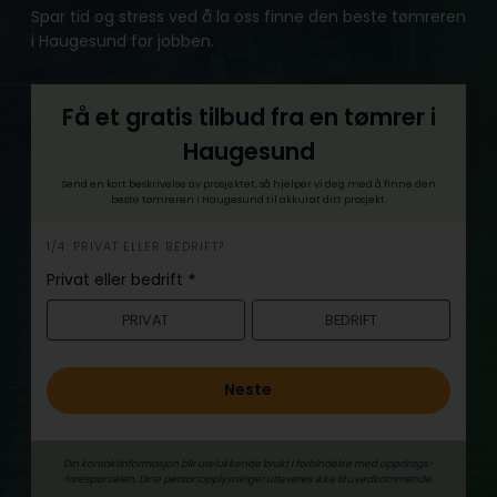
Spar tid og stress ved å la oss finne den beste tømreren
i Haugesund for jobben.
Få et gratis tilbud fra en tømrer i
Haugesund
Send en kort beskrivelse av prosjektet, så hjelper vi deg med å finne den
beste tømreren i Haugesund til akkurat ditt prosjekt.
h
1/4: PRIVAT ELLER BEDRIFT?
e
Privat eller bedrift
*
r
PRIVAT
BEDRIFT
o
Neste
Din kontaktinformasjon blir utelukkende brukt i forbindelse med oppdrags­
forespørselen. Dine person­­opplysninger utleveres ikke til uvedkommende.