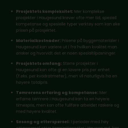
Prosjektets kompleksitet:
Mer komplekse
prosjekter i Haugesund krever ofte mer tid, spesiell
kompetanse og spesielle typer verktøy som kan øke
prisen på prosjektet.
Materialkostnader:
Prisene på byggematerialer i
Haugesund kan variere ut i fra hvilken kvalitet man
ønsker og hvorvidt det er noen spesialtilpasninger.
Prosjektets omfang:
Større prosjekter i
Haugesund kan ofte gi en lavere pris per enhet
(f.eks. per kvadratmeter), men vil naturligvis ha en
høyere totalpris.
Tømrerens erfaring og kompetanse:
Mer
erfarne tømrere i Haugesund kan ta en høyere
timespris, men kan ofte fullføre arbeidet raskere og
med høyere kvalitet.
Sesong og etterspørsel:
I perioder med høy
etterspørsel etter tømrertjenester i Haugesund, kan