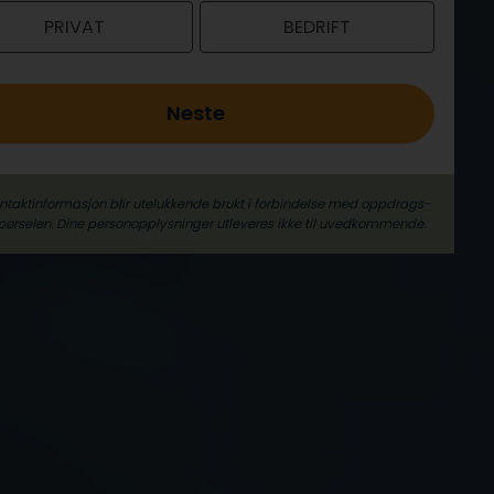
PRIVAT
BEDRIFT
Neste
ontaktinformasjon blir utelukkende brukt i forbindelse med oppdrags­
pørselen. Dine person­­opplysninger utleveres ikke til uvedkommende.