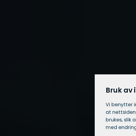
Bruk av 
Vi benytter 
at nettsiden
brukes, slik
med endring