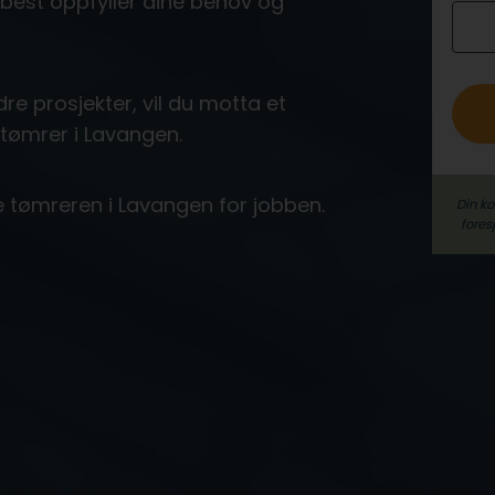
est oppfyller dine behov og
o
re prosjekter, vil du motta et
t tømrer i Lavangen.
te tømreren i Lavangen for jobben.
Din k
fores