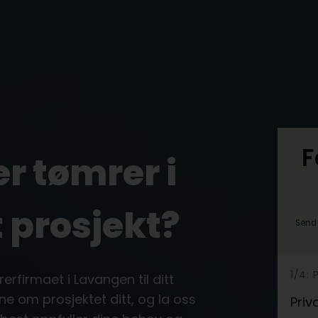
F
er tømrer i
t prosjekt?
Send 
h
1/4: 
rerfirmaet i Lavangen til ditt
e
ne om prosjektet ditt, og la oss
Priv
r