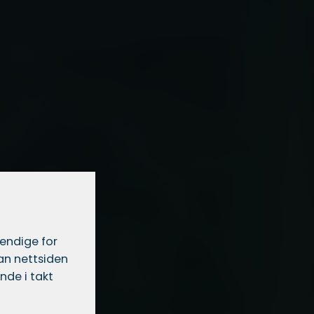
vendige for
dan nettsiden
nde i takt