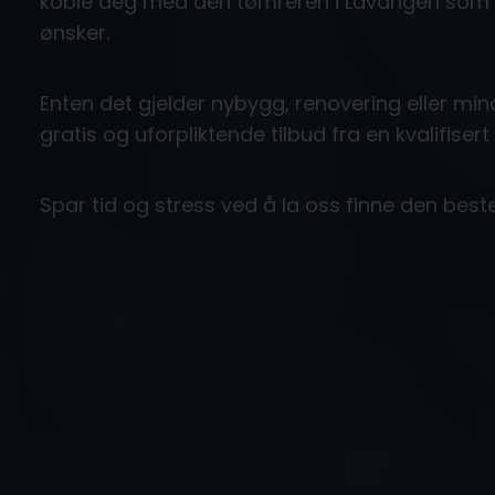
koble deg med den tømreren i Lavangen som b
ønsker.
Enten det gjelder nybygg, renovering eller mind
gratis og uforpliktende tilbud fra en kvalifiser
Spar tid og stress ved å la oss finne den bes