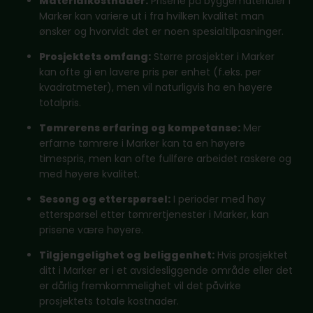
Materialkostnader:
Prisene på byggematerialer i
Marker kan variere ut i fra hvilken kvalitet man
ønsker og hvorvidt det er noen spesialtilpasninger.
Prosjektets omfang:
Større prosjekter i Marker
kan ofte gi en lavere pris per enhet (f.eks. per
kvadratmeter), men vil naturligvis ha en høyere
totalpris.
Tømrerens erfaring og kompetanse:
Mer
erfarne tømrere i Marker kan ta en høyere
timespris, men kan ofte fullføre arbeidet raskere og
med høyere kvalitet.
Sesong og etterspørsel:
I perioder med høy
etterspørsel etter tømrertjenester i Marker, kan
prisene være høyere.
Tilgjengelighet og beliggenhet:
Hvis prosjektet
ditt i Marker er i et avsidesliggende område eller det
er dårlig fremkommelighet vil det påvirke
prosjektets totale kostnader.