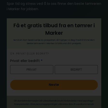
Spar tid og stress ved å la oss finne den beste tømreren
i Marker for jobben.
Få et gratis tilbud fra en tømrer i
Marker
Send en kort beskrivelse av prosjektet, så hjelper vi deg med å finne den
beste tømreren i Marker til akkurat ditt prosjekt.
h
1/4: PRIVAT ELLER BEDRIFT?
e
Privat eller bedrift
*
r
PRIVAT
BEDRIFT
o
Neste
Din kontaktinformasjon blir utelukkende brukt i forbindelse med oppdrags­
forespørselen. Dine person­­opplysninger utleveres ikke til uvedkommende.