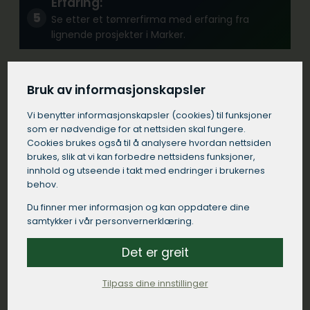
Erfaring:
Se etter et tømrerfirma med erfaring fra
lignende prosjekter i Marker.
Kommunikasjon:
Bruk av informasjonskapsler
Velg et tømrerfirma i Marker som
Vi benytter informasjons­kapsler (cookies) til funksjoner
kommuniserer tydelig og responderer raskt på
som er nødvendige for at nettsiden skal fungere.
dine henvendelser.
Cookies brukes også til å analysere hvordan nettsiden
brukes, slik at vi kan forbedre nettsidens funksjoner,
innhold og utseende i takt med endringer i brukernes
Kontrakt:
behov.
Sørg for at tømreren i Marker kommer med en
Du finner mer informasjon og kan oppdatere dine
detaljert skriftlig kontrakt som spesifiserer
samtykker i vår personvernerklæring.
arbeidet som skal utføres, materialer som skal
brukes, tidsrammer og betalingsbetingelser.
Det er greit
Tilpass dine innstillinger
Lokal tilstedeværelse: