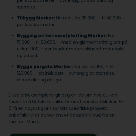
per kvadratmeter – avhengig av standard og
størrelse.
Tilbygg Marker:
Normalt fra 25.000, – til 50.000, –
per kvadratmeter.
Bygging av terrasse/platting Marker:
Fra
15.000, – til 80.000, – med en gjennomsnittlig pris på
cirka 1.000, – per kvadratmeter inkludert materialer
og arbeid.
Bygge pergola Marker:
Fra ca. 70.000, – til
120.000, – alt inkludert – avhengig av størrelse,
materialer og design.
Disse priseksemplene gir deg en ide om hva du kan
forvente å betale for ulike tømrertjenester i Marker. For
å få en nøyaktig pris for ditt spesifikke prosjekt,
anbefaler vi at du ber om et detaljert tilbud fra en
tømrer i Marker.