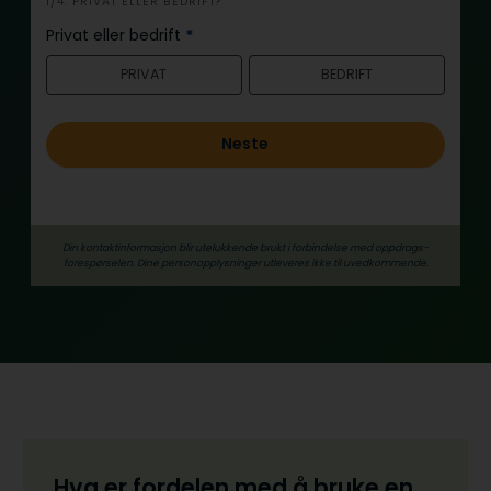
i
1/4: PRIVAT ELLER BEDRIFT?
n
Privat eller bedrift
*
n
PRIVAT
BEDRIFT
h
o
l
Neste
d
Din kontaktinformasjon blir utelukkende brukt i forbindelse med oppdrags­
forespørselen. Dine person­­opplysninger utleveres ikke til uvedkommende.
Hva er fordelen med å bruke en