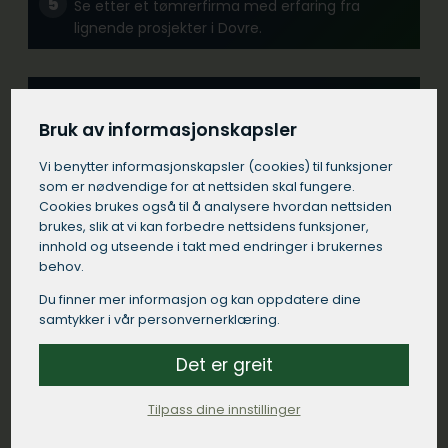
Se etter et tømrerfirma med erfaring fra
lignende prosjekter i Dovre.
Kommunikasjon:
Velg et tømrerfirma i Dovre som kommuniserer
Bruk av informasjonskapsler
tydelig og responderer raskt på dine
Vi benytter informasjons­kapsler (cookies) til funksjoner
henvendelser.
som er nødvendige for at nettsiden skal fungere.
Cookies brukes også til å analysere hvordan nettsiden
brukes, slik at vi kan forbedre nettsidens funksjoner,
Kontrakt:
innhold og utseende i takt med endringer i brukernes
Sørg for at tømreren i Dovre kommer med en
behov.
detaljert skriftlig kontrakt som spesifiserer
Du finner mer informasjon og kan oppdatere dine
arbeidet som skal utføres, materialer som skal
samtykker i vår personvernerklæring.
brukes, tidsrammer og betalingsbetingelser.
Det er greit
Lokal tilstedeværelse:
Tilpass dine innstillinger
Et tømrerfirma med sterk tilstedeværelse i