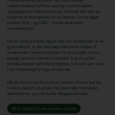
hvilken erfaring tømreren har, hvor i landet
vedkommende befinner seg og hvor komplekst
oppdraget som skal utføres er. Generelt sett kan du
forvente at timesprisen for en tømrer i Dovre ligger
mellom 600,- og 1.000, – kroner ekskludert
merverdiavgift.
Det er viktig å merke seg at selv om timesprisen er en
god indikator, er det ikke alltid den beste måten å
vurdere den totale kostnaden for et prosjekt i Dovre.
Mange tømrere i Dovre foretrekker å gi et samlet
pristilbud basert på hele prosjektet, noe som kan være
mer fordelaktig for deg som kunde.
Når du ber om et tilbud fra en tømrer i Dovre, bør du
forsikre deg om at prisen inkluderer alle materialer,
arbeidstimer, og eventuelle tilleggskostnader.
Få et tilbud fra en tømrer i Dovre