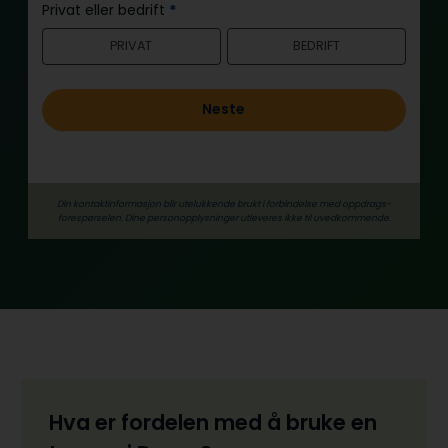
n
Privat eller bedrift
*
n
PRIVAT
BEDRIFT
h
o
l
Neste
d
Din kontaktinformasjon blir utelukkende brukt i forbindelse med oppdrags­
forespørselen. Dine person­­opplysninger utleveres ikke til uvedkommende.
Hva er fordelen med å bruke en