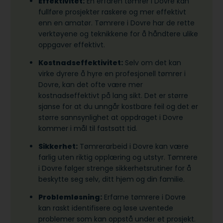
Effektivitet:
En erfaren tømrer i Dovre kan
fullføre prosjekter raskere og mer effektivt
enn en amatør. Tømrere i Dovre har de rette
verktøyene og teknikkene for å håndtere ulike
oppgaver effektivt.
Kostnadseffektivitet:
Selv om det kan
virke dyrere å hyre en profesjonell tømrer i
Dovre, kan det ofte være mer
kostnadseffektivt på lang sikt. Det er større
sjanse for at du unngår kostbare feil og det er
større sannsynlighet at oppdraget i Dovre
kommer i mål til fastsatt tid.
Sikkerhet:
Tømrerarbeid i Dovre kan være
farlig uten riktig opplæring og utstyr. Tømrere
i Dovre følger strenge sikkerhetsrutiner for å
beskytte seg selv, ditt hjem og din familie.
Problemløsning:
Erfarne tømrere i Dovre
kan raskt identifisere og løse uventede
problemer som kan oppstå under et prosjekt.