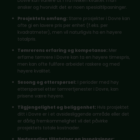
Dovre kan variere ut i fra hvilken kvalitet man
ønsker og hvorvidt det er noen spesialtilpasninger.
Prosjektets omfang:
Større prosjekter i Dovre kan
ofte gi en lavere pris per enhet (f.eks. per
kvadratmeter), men vil naturligvis ha en høyere
totalpris.
Tømrerens erfaring og kompetanse:
Mer
erfarne tømrere i Dovre kan ta en høyere timespris,
men kan ofte fullføre arbeidet raskere og med
høyere kvalitet.
Sesong og etterspørsel:
I perioder med høy
etterspørsel etter tømrertjenester i Dovre, kan
prisene være høyere.
Tilgjengelighet og beliggenhet:
Hvis prosjektet
ditt i Dovre er i et avsidesliggende område eller det
er dårlig fremkommelighet vil det påvirke
prosjektets totale kostnader.
Nødvendige tillatelser og inspeksjoner: