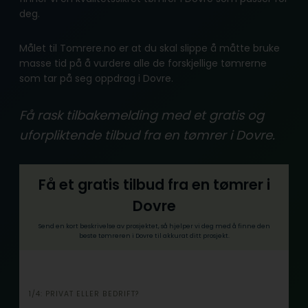
deg.
Målet til Tomrere.no er at du skal slippe å måtte bruke
masse tid på å vurdere alle de forskjellige tømrerne
som tar på seg oppdrag i Dovre.
Få rask tilbakemelding med et gratis og
uforpliktende tilbud fra en tømrer i Dovre.
Få et gratis tilbud fra en tømrer i
Dovre
Send en kort beskrivelse av prosjektet, så hjelper vi deg med å finne den
beste tømreren i Dovre til akkurat ditt prosjekt.
i
1/4: PRIVAT ELLER BEDRIFT?