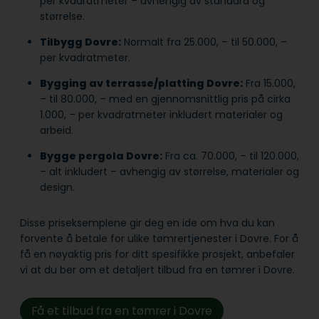
per kvadratmeter – avhengig av standard og
størrelse.
Tilbygg Dovre:
Normalt fra 25.000, – til 50.000, –
per kvadratmeter.
Bygging av terrasse/platting Dovre:
Fra 15.000,
– til 80.000, – med en gjennomsnittlig pris på cirka
1.000, – per kvadratmeter inkludert materialer og
arbeid.
Bygge pergola Dovre:
Fra ca. 70.000, – til 120.000,
– alt inkludert – avhengig av størrelse, materialer og
design.
Disse priseksemplene gir deg en ide om hva du kan
forvente å betale for ulike tømrertjenester i Dovre. For å
få en nøyaktig pris for ditt spesifikke prosjekt, anbefaler
vi at du ber om et detaljert tilbud fra en tømrer i Dovre.
Få et tilbud fra en tømrer i Dovre