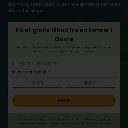
Spar tid og stress ved å la oss finne den beste tømreren
i Dovre for jobben.
Få et gratis tilbud fra en tømrer i
Dovre
Send en kort beskrivelse av prosjektet, så hjelper vi deg med å finne den
beste tømreren i Dovre til akkurat ditt prosjekt.
h
1/4: PRIVAT ELLER BEDRIFT?
e
Privat eller bedrift
*
r
PRIVAT
BEDRIFT
o
Neste
Din kontaktinformasjon blir utelukkende brukt i forbindelse med oppdrags­
forespørselen. Dine person­­opplysninger utleveres ikke til uvedkommende.