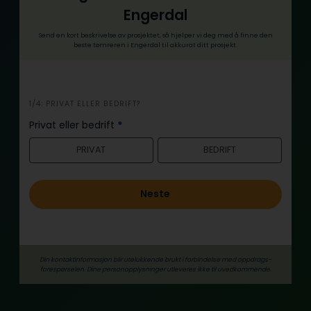
Engerdal
Send en kort beskrivelse av prosjektet, så hjelper vi deg med å finne den
beste tømreren i Engerdal til akkurat ditt prosjekt.
i
1/4: PRIVAT ELLER BEDRIFT?
n
Privat eller bedrift
*
n
PRIVAT
BEDRIFT
h
o
l
Neste
d
Din kontaktinformasjon blir utelukkende brukt i forbindelse med oppdrags­
forespørselen. Dine person­­opplysninger utleveres ikke til uvedkommende.