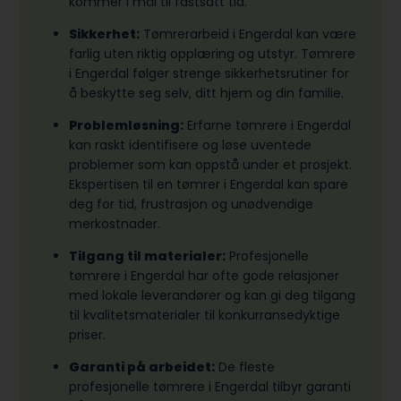
kommer i mål til fastsatt tid.
Sikkerhet:
Tømrerarbeid i Engerdal kan være
farlig uten riktig opplæring og utstyr. Tømrere
i Engerdal følger strenge sikkerhetsrutiner for
å beskytte seg selv, ditt hjem og din familie.
Problemløsning:
Erfarne tømrere i Engerdal
kan raskt identifisere og løse uventede
problemer som kan oppstå under et prosjekt.
Ekspertisen til en tømrer i Engerdal kan spare
deg for tid, frustrasjon og unødvendige
merkostnader.
Tilgang til materialer:
Profesjonelle
tømrere i Engerdal har ofte gode relasjoner
med lokale leverandører og kan gi deg tilgang
til kvalitetsmaterialer til konkurransedyktige
priser.
Garanti på arbeidet:
De fleste
profesjonelle tømrere i Engerdal tilbyr garanti