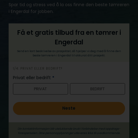
Spar tid og stress ved å la oss finne den beste tømreren
i Engerdal for jobben.
Få et gratis tilbud fra en tømrer i
Engerdal
Send en kort beskrivelse av prosjektet, så hjelper vi deg med å finne den
beste tømreren i Engerdal til akkurat ditt prosjekt.
h
1/4: PRIVAT ELLER BEDRIFT?
e
Privat eller bedrift
*
r
PRIVAT
BEDRIFT
o
Neste
Din kontaktinformasjon blir utelukkende brukt i forbindelse med oppdrags­
forespørselen. Dine person­­opplysninger utleveres ikke til uvedkommende.