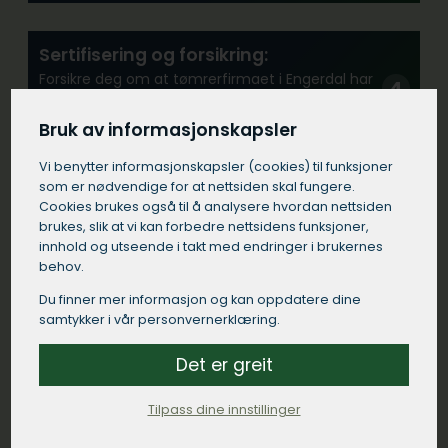
Sertifisering og forsikring:
Forsikre deg om at tømrerfirmaet i Engerdal har
alle nødvendige sertifikater og at de er
tilstrekkelig forsikret.
Bruk av informasjonskapsler
Vi benytter informasjons­kapsler (cookies) til funksjoner
som er nødvendige for at nettsiden skal fungere.
Erfaring:
Cookies brukes også til å analysere hvordan nettsiden
Se etter et tømrerfirma med erfaring fra
brukes, slik at vi kan forbedre nettsidens funksjoner,
lignende prosjekter i Engerdal.
innhold og utseende i takt med endringer i brukernes
behov.
Du finner mer informasjon og kan oppdatere dine
Kommunikasjon:
samtykker i vår personvernerklæring.
Velg et tømrerfirma i Engerdal som
kommuniserer tydelig og responderer raskt på
Det er greit
dine henvendelser.
Tilpass dine innstillinger