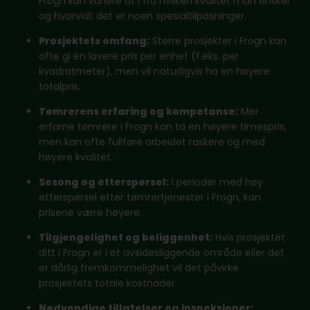
Frogn kan variere ut i fra hvilken kvalitet man ønsker
og hvorvidt det er noen spesialtilpasninger.
Prosjektets omfang:
Større prosjekter i Frogn kan
ofte gi en lavere pris per enhet (f.eks. per
kvadratmeter), men vil naturligvis ha en høyere
totalpris.
Tømrerens erfaring og kompetanse:
Mer
erfarne tømrere i Frogn kan ta en høyere timespris,
men kan ofte fullføre arbeidet raskere og med
høyere kvalitet.
Sesong og etterspørsel:
I perioder med høy
etterspørsel etter tømrertjenester i Frogn, kan
prisene være høyere.
Tilgjengelighet og beliggenhet:
Hvis prosjektet
ditt i Frogn er i et avsidesliggende område eller det
er dårlig fremkommelighet vil det påvirke
prosjektets totale kostnader.
Nødvendige tillatelser og inspeksjoner: