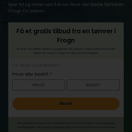
Spar tid og stress ved å la oss finne den beste tømreren
i Frogn for jobben.
Få et gratis tilbud fra en tømrer i
Frogn
Send en kort beskrivelse av prosjektet, så hjelper vi deg med å finne den
beste tømreren i Frogn til akkurat ditt prosjekt.
h
1/4: PRIVAT ELLER BEDRIFT?
e
Privat eller bedrift
*
r
PRIVAT
BEDRIFT
o
Neste
Din kontaktinformasjon blir utelukkende brukt i forbindelse med oppdrags­
forespørselen. Dine person­­opplysninger utleveres ikke til uvedkommende.