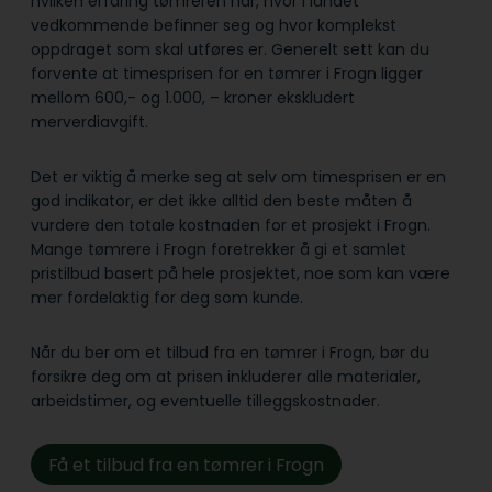
hvilken erfaring tømreren har, hvor i landet
vedkommende befinner seg og hvor komplekst
oppdraget som skal utføres er. Generelt sett kan du
forvente at timesprisen for en tømrer i Frogn ligger
mellom 600,- og 1.000, – kroner ekskludert
merverdiavgift.
Det er viktig å merke seg at selv om timesprisen er en
god indikator, er det ikke alltid den beste måten å
vurdere den totale kostnaden for et prosjekt i Frogn.
Mange tømrere i Frogn foretrekker å gi et samlet
pristilbud basert på hele prosjektet, noe som kan være
mer fordelaktig for deg som kunde.
Når du ber om et tilbud fra en tømrer i Frogn, bør du
forsikre deg om at prisen inkluderer alle materialer,
arbeidstimer, og eventuelle tilleggskostnader.
Få et tilbud fra en tømrer i Frogn