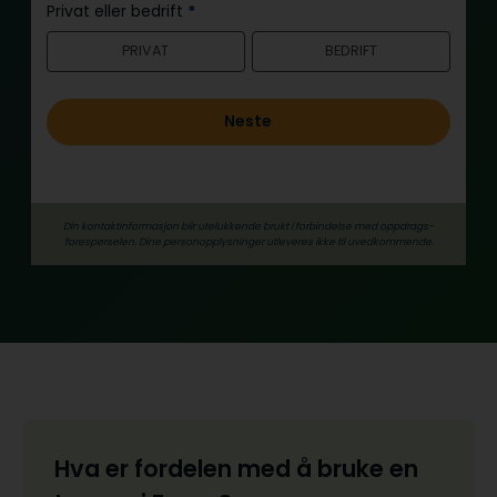
n
Privat eller bedrift
*
n
PRIVAT
BEDRIFT
h
o
l
Neste
d
Din kontaktinformasjon blir utelukkende brukt i forbindelse med oppdrags­
forespørselen. Dine person­­opplysninger utleveres ikke til uvedkommende.
Hva er fordelen med å bruke en