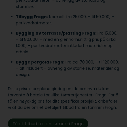
per kvadratmeter – avhengig av standard og
størrelse.
Tilbygg Frogn:
Normalt fra 25.000, – til 50.000, –
per kvadratmeter.
Bygging av terrasse/platting Frogn:
Fra 15.000,
– til 80.000, – med en gjennomsnittlig pris på cirka
1.000, – per kvadratmeter inkludert materialer og
arbeid.
Bygge pergola Frogn:
Fra ca. 70.000, – til 120.000,
– alt inkludert – avhengig av størrelse, materialer og
design.
Disse priseksemplene gir deg en ide om hva du kan
forvente å betale for ulike tømrertjenester i Frogn. For å
få en nøyaktig pris for ditt spesifikke prosjekt, anbefaler
vi at du ber om et detaljert tilbud fra en tømrer i Frogn.
Få et tilbud fra en tømrer i Frogn