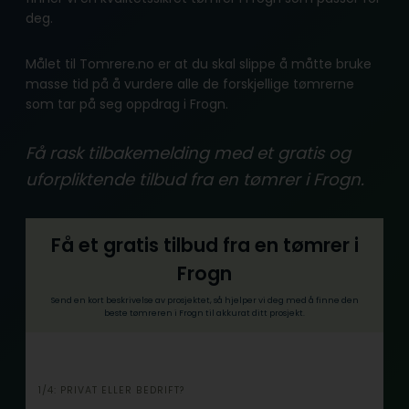
deg.
Målet til Tomrere.no er at du skal slippe å måtte bruke
masse tid på å vurdere alle de forskjellige tømrerne
som tar på seg oppdrag i Frogn.
Få rask tilbakemelding med et gratis og
uforpliktende tilbud fra en tømrer i Frogn.
Få et gratis tilbud fra en tømrer i
Frogn
Send en kort beskrivelse av prosjektet, så hjelper vi deg med å finne den
beste tømreren i Frogn til akkurat ditt prosjekt.
i
1/4: PRIVAT ELLER BEDRIFT?