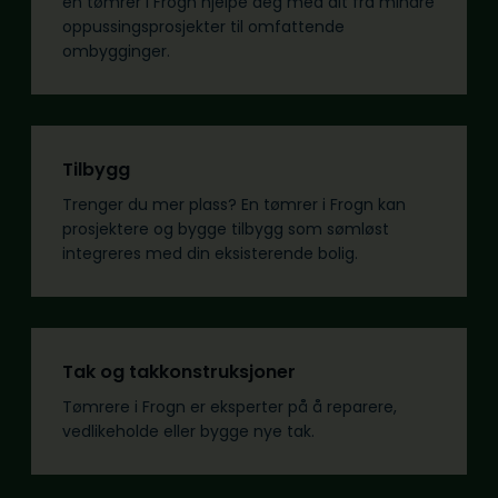
en tømrer i Frogn hjelpe deg med alt fra mindre
oppussingsprosjekter til omfattende
ombygginger.
Tilbygg
Trenger du mer plass? En tømrer i Frogn kan
prosjektere og bygge tilbygg som sømløst
integreres med din eksisterende bolig.
Tak og takkonstruksjoner
Tømrere i Frogn er eksperter på å reparere,
vedlikeholde eller bygge nye tak.