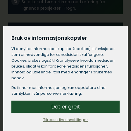
Se etter et tømrerfirma med erfaring fra
lignende prosjekter i Frogn.
Kommunikasjon:
Velg et tømrerfirma i Frogn som kommuniserer
Bruk av informasjonskapsler
tydelig og responderer raskt på dine
Vi benytter informasjons­kapsler (cookies) til funksjoner
henvendelser.
som er nødvendige for at nettsiden skal fungere.
Cookies brukes også til å analysere hvordan nettsiden
brukes, slik at vi kan forbedre nettsidens funksjoner,
Kontrakt:
innhold og utseende i takt med endringer i brukernes
Sørg for at tømreren i Frogn kommer med en
behov.
detaljert skriftlig kontrakt som spesifiserer
Du finner mer informasjon og kan oppdatere dine
arbeidet som skal utføres, materialer som skal
samtykker i vår personvernerklæring.
brukes, tidsrammer og betalingsbetingelser.
Det er greit
Lokal tilstedeværelse:
Tilpass dine innstillinger
Et tømrerfirma med sterk tilstedeværelse i