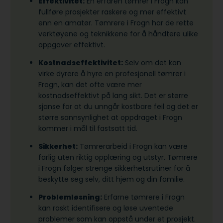
Effektivitet:
En erfaren tømrer i Frogn kan
fullføre prosjekter raskere og mer effektivt
enn en amatør. Tømrere i Frogn har de rette
verktøyene og teknikkene for å håndtere ulike
oppgaver effektivt.
Kostnadseffektivitet:
Selv om det kan
virke dyrere å hyre en profesjonell tømrer i
Frogn, kan det ofte være mer
kostnadseffektivt på lang sikt. Det er større
sjanse for at du unngår kostbare feil og det er
større sannsynlighet at oppdraget i Frogn
kommer i mål til fastsatt tid.
Sikkerhet:
Tømrerarbeid i Frogn kan være
farlig uten riktig opplæring og utstyr. Tømrere
i Frogn følger strenge sikkerhetsrutiner for å
beskytte seg selv, ditt hjem og din familie.
Problemløsning:
Erfarne tømrere i Frogn
kan raskt identifisere og løse uventede
problemer som kan oppstå under et prosjekt.