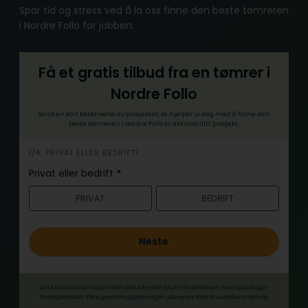
Spar tid og stress ved å la oss finne den beste tømreren
i Nordre Follo for jobben.
Få et gratis tilbud fra en tømrer i
Nordre Follo
Send en kort beskrivelse av prosjektet, så hjelper vi deg med å finne den
beste tømreren i Nordre Follo til akkurat ditt prosjekt.
h
1/4: PRIVAT ELLER BEDRIFT?
e
Privat eller bedrift
*
r
PRIVAT
BEDRIFT
o
Neste
Din kontaktinformasjon blir utelukkende brukt i forbindelse med oppdrags­
forespørselen. Dine person­­opplysninger utleveres ikke til uvedkommende.