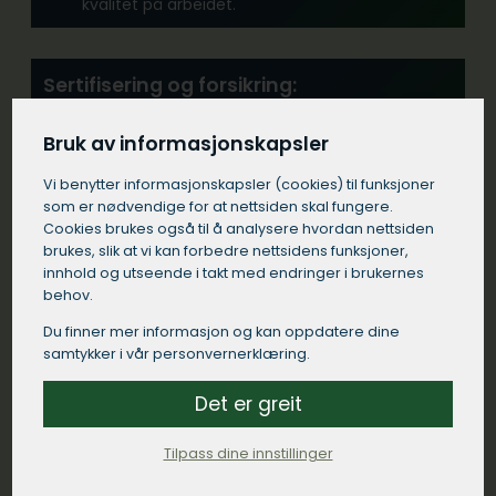
kvalitet på arbeidet.
Sertifisering og forsikring:
Forsikre deg om at tømrerfirmaet i Nordre Follo
har alle nødvendige sertifikater og at de er
Bruk av informasjonskapsler
tilstrekkelig forsikret.
Vi benytter informasjons­kapsler (cookies) til funksjoner
som er nødvendige for at nettsiden skal fungere.
Cookies brukes også til å analysere hvordan nettsiden
Erfaring:
brukes, slik at vi kan forbedre nettsidens funksjoner,
Se etter et tømrerfirma med erfaring fra
innhold og utseende i takt med endringer i brukernes
lignende prosjekter i Nordre Follo.
behov.
Du finner mer informasjon og kan oppdatere dine
samtykker i vår personvernerklæring.
Kommunikasjon:
Velg et tømrerfirma i Nordre Follo som
Det er greit
kommuniserer tydelig og responderer raskt på
dine henvendelser.
Tilpass dine innstillinger