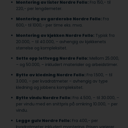
Montering av lister Nordre Follo:
Fra 150,- til
220,- per lengdemeter.
Montering av garderobe Nordre Follo:
Fra
600,- til 1000,- per time eks. mva.
Montering av kjøkken Nordre Follo:
Typisk fra
20.000, – til 40.000, – avhengig av kjøkkenets
størrelse og kompleksitet.
Sette opp lettvegg Nordre Follo:
Mellom 25.000,
– og 50.000, – inkludert materialer og arbeidstimer.
Bytte av kledning Nordre Follo:
Fra 1.500, – til
3.000, – per kvadratmeter – avhengig av type
kledning og jobbens kompleksitet.
Bytte vindu Nordre Follo:
Fra 4.500, – til 30.000, –
per vindu med en snittpris på omkring 10.000, – per
vindu.
Legge gulv Nordre Follo:
Fra 400,- per
kvadratmeter inkludert montering. Prisen varierer