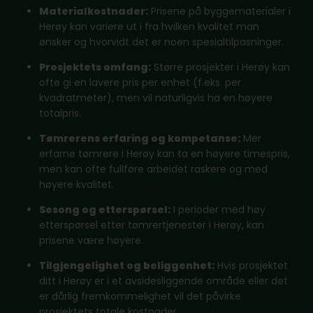
Materialkostnader:
Prisene på byggematerialer i
Herøy kan variere ut i fra hvilken kvalitet man
ønsker og hvorvidt det er noen spesialtilpasninger.
Prosjektets omfang:
Større prosjekter i Herøy kan
ofte gi en lavere pris per enhet (f.eks. per
kvadratmeter), men vil naturligvis ha en høyere
totalpris.
Tømrerens erfaring og kompetanse:
Mer
erfarne tømrere i Herøy kan ta en høyere timespris,
men kan ofte fullføre arbeidet raskere og med
høyere kvalitet.
Sesong og etterspørsel:
I perioder med høy
etterspørsel etter tømrertjenester i Herøy, kan
prisene være høyere.
Tilgjengelighet og beliggenhet:
Hvis prosjektet
ditt i Herøy er i et avsidesliggende område eller det
er dårlig fremkommelighet vil det påvirke
prosjektets totale kostnader.