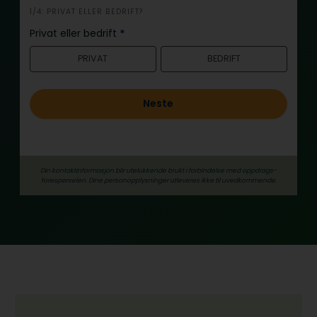
i
1/4: PRIVAT ELLER BEDRIFT?
n
Privat eller bedrift
*
n
PRIVAT
BEDRIFT
h
o
l
Neste
d
Din kontaktinformasjon blir utelukkende brukt i forbindelse med oppdrags­
forespørselen. Dine person­­opplysninger utleveres ikke til uvedkommende.