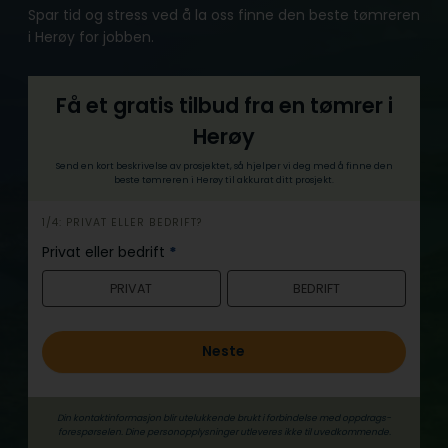
Spar tid og stress ved å la oss finne den beste tømreren
i Herøy for jobben.
Få et gratis tilbud fra en tømrer i
Herøy
Send en kort beskrivelse av prosjektet, så hjelper vi deg med å finne den
beste tømreren i Herøy til akkurat ditt prosjekt.
h
1/4: PRIVAT ELLER BEDRIFT?
e
Privat eller bedrift
*
r
PRIVAT
BEDRIFT
o
Neste
Din kontaktinformasjon blir utelukkende brukt i forbindelse med oppdrags­
forespørselen. Dine person­­opplysninger utleveres ikke til uvedkommende.