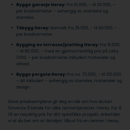
Bygge garasje Herøy:
Fra 10.000, – til 30.000, –
per kvadratmeter – avhengig av standard og
størrelse.
Tilbygg Herøy:
Normalt fra 25.000, – til 50.000, –
per kvadratmeter.
Bygging av terrasse/platting Herøy:
Fra 15.000,
– til 80.000, – med en gjennomsnittlig pris på cirka
1.000, – per kvadratmeter inkludert materialer og
arbeid.
Bygge pergola Herøy:
Fra ca. 70.000, – til 120.000,
– alt inkludert – avhengig av størrelse, materialer og
design.
Disse priseksemplene gir deg en ide om hva du kan
forvente å betale for ulike tømrertjenester i Herøy. For å
få en nøyaktig pris for ditt spesifikke prosjekt, anbefaler
vi at du ber om et detaljert tilbud fra en tømrer i Herøy.