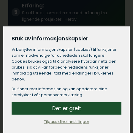
Erfaring:
Se etter et tømrerfirma med erfaring fra
lignende prosjekter i Herøy.
Bruk av informasjonskapsler
Kommunikasjon:
Velg et tømrerfirma i Herøy som kommuniserer
Vi benytter informasjons­kapsler (cookies) til funksjoner
tydelig og responderer raskt på dine
som er nødvendige for at nettsiden skal fungere.
henvendelser.
Cookies brukes også til å analysere hvordan nettsiden
brukes, slik at vi kan forbedre nettsidens funksjoner,
innhold og utseende i takt med endringer i brukernes
behov.
Kontrakt:
Du finner mer informasjon og kan oppdatere dine
Sørg for at tømreren i Herøy kommer med en
samtykker i vår personvernerklæring.
detaljert skriftlig kontrakt som spesifiserer
arbeidet som skal utføres, materialer som skal
Det er greit
brukes, tidsrammer og betalingsbetingelser.
Tilpass dine innstillinger
Lokal tilstedeværelse: