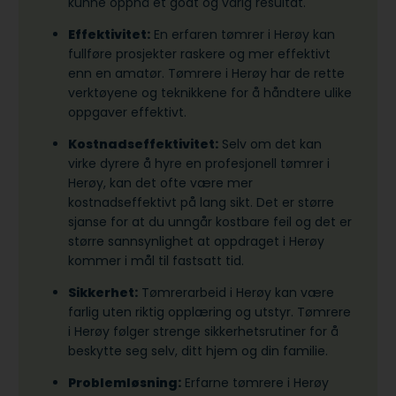
kunne oppnå et godt og varig resultat.
Effektivitet:
En erfaren tømrer i Herøy kan
fullføre prosjekter raskere og mer effektivt
enn en amatør. Tømrere i Herøy har de rette
verktøyene og teknikkene for å håndtere ulike
oppgaver effektivt.
Kostnadseffektivitet:
Selv om det kan
virke dyrere å hyre en profesjonell tømrer i
Herøy, kan det ofte være mer
kostnadseffektivt på lang sikt. Det er større
sjanse for at du unngår kostbare feil og det er
større sannsynlighet at oppdraget i Herøy
kommer i mål til fastsatt tid.
Sikkerhet:
Tømrerarbeid i Herøy kan være
farlig uten riktig opplæring og utstyr. Tømrere
i Herøy følger strenge sikkerhetsrutiner for å
beskytte seg selv, ditt hjem og din familie.
Problemløsning:
Erfarne tømrere i Herøy