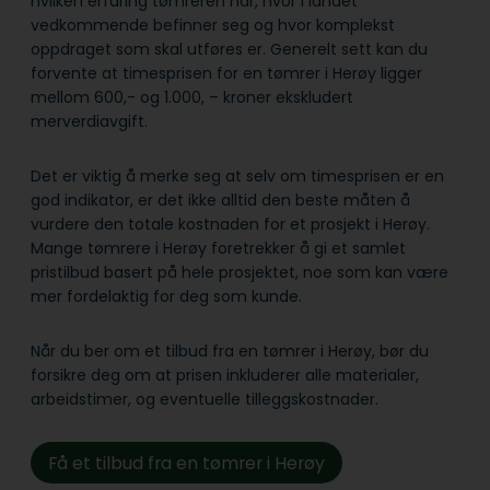
hvilken erfaring tømreren har, hvor i landet
vedkommende befinner seg og hvor komplekst
oppdraget som skal utføres er. Generelt sett kan du
forvente at timesprisen for en tømrer i Herøy ligger
mellom 600,- og 1.000, – kroner ekskludert
merverdiavgift.
Det er viktig å merke seg at selv om timesprisen er en
god indikator, er det ikke alltid den beste måten å
vurdere den totale kostnaden for et prosjekt i Herøy.
Mange tømrere i Herøy foretrekker å gi et samlet
pristilbud basert på hele prosjektet, noe som kan være
mer fordelaktig for deg som kunde.
Når du ber om et tilbud fra en tømrer i Herøy, bør du
forsikre deg om at prisen inkluderer alle materialer,
arbeidstimer, og eventuelle tilleggskostnader.
Få et tilbud fra en tømrer i Herøy