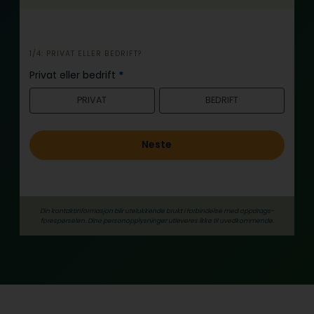
i
1/4: PRIVAT ELLER BEDRIFT?
n
Privat eller bedrift
*
n
PRIVAT
BEDRIFT
h
o
l
Neste
d
Din kontaktinformasjon blir utelukkende brukt i forbindelse med oppdrags­
forespørselen. Dine person­­opplysninger utleveres ikke til uvedkommende.