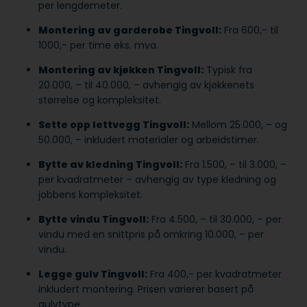
per lengdemeter.
Montering av garderobe Tingvoll:
Fra 600,- til
1000,- per time eks. mva.
Montering av kjøkken Tingvoll:
Typisk fra
20.000, – til 40.000, – avhengig av kjøkkenets
størrelse og kompleksitet.
Sette opp lettvegg Tingvoll:
Mellom 25.000, – og
50.000, – inkludert materialer og arbeidstimer.
Bytte av kledning Tingvoll:
Fra 1.500, – til 3.000, –
per kvadratmeter – avhengig av type kledning og
jobbens kompleksitet.
Bytte vindu Tingvoll:
Fra 4.500, – til 30.000, – per
vindu med en snittpris på omkring 10.000, – per
vindu.
Legge gulv Tingvoll:
Fra 400,- per kvadratmeter
inkludert montering. Prisen varierer basert på
gulvtype.