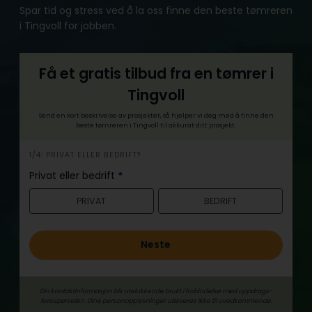
Spar tid og stress ved å la oss finne den beste tømreren
i Tingvoll for jobben.
Få et gratis tilbud fra en tømrer i
Tingvoll
Send en kort beskrivelse av prosjektet, så hjelper vi deg med å finne den
beste tømreren i Tingvoll til akkurat ditt prosjekt.
h
1/4: PRIVAT ELLER BEDRIFT?
e
Privat eller bedrift
*
r
PRIVAT
BEDRIFT
o
Neste
Din kontaktinformasjon blir utelukkende brukt i forbindelse med oppdrags­
forespørselen. Dine person­­opplysninger utleveres ikke til uvedkommende.