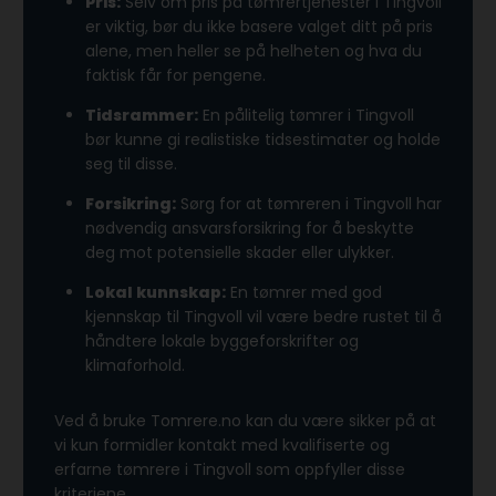
Pris:
Selv om pris på tømrertjenester i Tingvoll
er viktig, bør du ikke basere valget ditt på pris
alene, men heller se på helheten og hva du
faktisk får for pengene.
Tidsrammer:
En pålitelig tømrer i Tingvoll
bør kunne gi realistiske tidsestimater og holde
seg til disse.
Forsikring:
Sørg for at tømreren i Tingvoll har
nødvendig ansvarsforsikring for å beskytte
deg mot potensielle skader eller ulykker.
Lokal kunnskap:
En tømrer med god
kjennskap til Tingvoll vil være bedre rustet til å
håndtere lokale byggeforskrifter og
klimaforhold.
Ved å bruke Tomrere.no kan du være sikker på at
vi kun formidler kontakt med kvalifiserte og
erfarne tømrere i Tingvoll som oppfyller disse
kriteriene.