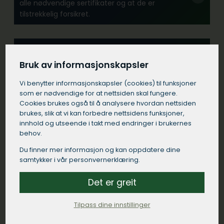
alle nødvendige sertifikater og at de er
tilstrekkelig forsikret.
Erfaring:
Se etter et tømrerfirma med erfaring fra
Bruk av informasjonskapsler
lignende prosjekter i Tingvoll.
Vi benytter informasjons­kapsler (cookies) til funksjoner
som er nødvendige for at nettsiden skal fungere.
Cookies brukes også til å analysere hvordan nettsiden
Kommunikasjon:
brukes, slik at vi kan forbedre nettsidens funksjoner,
Velg et tømrerfirma i Tingvoll som
innhold og utseende i takt med endringer i brukernes
kommuniserer tydelig og responderer raskt på
behov.
dine henvendelser.
Du finner mer informasjon og kan oppdatere dine
samtykker i vår personvernerklæring.
Kontrakt:
Det er greit
Sørg for at tømreren i Tingvoll kommer med en
detaljert skriftlig kontrakt som spesifiserer
Tilpass dine innstillinger
arbeidet som skal utføres, materialer som skal