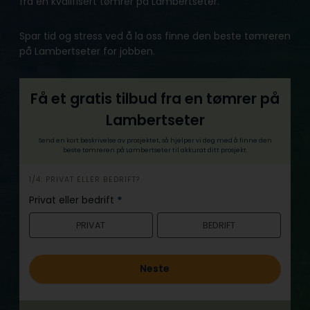
fra en kvalifisert tømrer på Lambertseter.
Spar tid og stress ved å la oss finne den beste tømreren
på Lambertseter for jobben.
Få et gratis tilbud fra en tømrer på
Lambertseter
Send en kort beskrivelse av prosjektet, så hjelper vi deg med å finne den
beste tømreren på Lambertseter til akkurat ditt prosjekt.
h
1/4: PRIVAT ELLER BEDRIFT?
e
Privat eller bedrift
*
r
PRIVAT
BEDRIFT
o
Neste