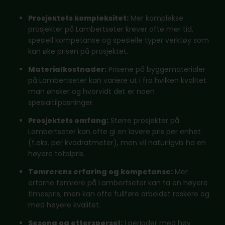
Prosjektets kompleksitet:
Mer komplekse
prosjekter på Lambertseter krever ofte mer tid,
spesiell kompetanse og spesielle typer verktøy som
kan øke prisen på prosjektet.
Materialkostnader:
Prisene på byggematerialer
på Lambertseter kan variere ut i fra hvilken kvalitet
man ønsker og hvorvidt det er noen
spesialtilpasninger.
Prosjektets omfang:
Større prosjekter på
Lambertseter kan ofte gi en lavere pris per enhet
(f.eks. per kvadratmeter), men vil naturligvis ha en
høyere totalpris.
Tømrerens erfaring og kompetanse:
Mer
erfarne tømrere på Lambertseter kan ta en høyere
timespris, men kan ofte fullføre arbeidet raskere og
med høyere kvalitet.
Sesong og etterspørsel:
I perioder med høy