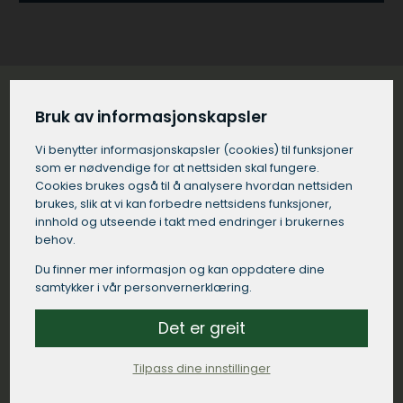
Bruk av informasjonskapsler
Hvordan velge riktig tømrerfirma på
Vi benytter informasjons­kapsler (cookies) til funksjoner
Lambertseter?
som er nødvendige for at nettsiden skal fungere.
Cookies brukes også til å analysere hvordan nettsiden
Valg av riktig tømrerfirma på Lambertseter er
brukes, slik at vi kan forbedre nettsidens funksjoner,
avgjørende for suksessen til ditt byggeprosjekt. Her er
innhold og utseende i takt med endringer i brukernes
behov.
noen tips for å hjelpe deg med valget av tømrer på
Lambertseter:
Du finner mer informasjon og kan oppdatere dine
samtykker i vår personvernerklæring.
Definer prosjektet ditt:
Det er greit
Ha en klar ide om hva du ønsker å oppnå før du
kontakter tømrerfirmaer på Lambertseter.
Tilpass dine innstillinger