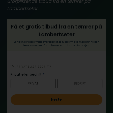
uforpliktende tilbud fra en tømrer på
Lambertseter.
Få et gratis tilbud fra en tømrer på
Lambertseter
Send en kort beskrivelse av prosjektet, så hjelper vi deg med å finne den
beste tømreren på Lambertseter til akkurat ditt prosjekt.
i
1/4: PRIVAT ELLER BEDRIFT?
n
Privat eller bedrift
*
n
PRIVAT
BEDRIFT
h
o
l
Neste
d