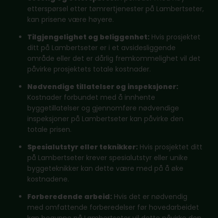
etterspørsel etter tømrertjenester på Lambertseter,
kan prisene være høyere.
Tilgjengelighet og beliggenhet:
Hvis prosjektet
ditt på Lambertseter er i et avsidesliggende
område eller det er dårlig fremkommelighet vil det
påvirke prosjektets totale kostnader.
Nødvendige tillatelser og inspeksjoner:
Kostnader forbundet med å innhente
byggetillatelser og gjennomføre nødvendige
inspeksjoner på Lambertseter kan påvirke den
totale prisen.
Spesialutstyr eller teknikker:
Hvis prosjektet ditt
på Lambertseter krever spesialutstyr eller unike
byggeteknikker kan dette være med på å øke
kostnadene.
Forberedende arbeid:
Hvis det er nødvendig
med omfattende forberedelser før hovedarbeidet
kan begynne på Lambertseter vil dette påvirke den