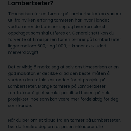
Lambertseter?
Timesprisen for en tømrer på Lambertseter kan variere
ut ifra hvilken erfaring tømreren har, hvor i landet
vedkommende befinner seg og hvor komplekst
oppdraget som skal utføres er. Generelt sett kan du
forvente at timesprisen for en tømrer på Lambertseter
ligger mellom 600,- og 1.000, – kroner ekskludert
merverdiavgift.
Det er viktig å merke seg at selv om timesprisen er en
god indikator, er det ikke alltid den beste måten å
vurdere den totale kostnaden for et prosjekt på
Lambertseter. Mange tømrere på Lambertseter
foretrekker å gi et samlet pristilbud basert på hele
prosjektet, noe som kan være mer fordelaktig for deg
som kunde.
Når du ber om et tilbud fra en tømrer på Lambertseter,
bør du forsikre deg om at prisen inkluderer alle