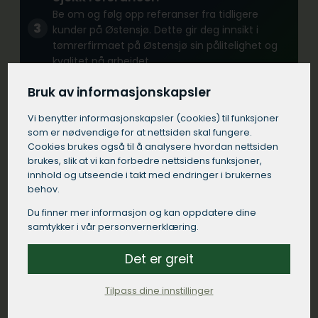
Be om og følg opp referanser fra tidligere
kunder på Østensjø. Dette gir deg innsikt i
tømrerfirmaet på Østensjø sin pålitelighet og
kvalitet på arbeidet.
Bruk av informasjonskapsler
Sertifisering og forsikring:
Vi benytter informasjons­kapsler (cookies) til funksjoner
Forsikre deg om at tømrerfirmaet på Østensjø
som er nødvendige for at nettsiden skal fungere.
har alle nødvendige sertifikater og at de er
Cookies brukes også til å analysere hvordan nettsiden
tilstrekkelig forsikret.
brukes, slik at vi kan forbedre nettsidens funksjoner,
innhold og utseende i takt med endringer i brukernes
behov.
Erfaring:
Du finner mer informasjon og kan oppdatere dine
samtykker i vår personvernerklæring.
Se etter et tømrerfirma med erfaring fra
lignende prosjekter på Østensjø.
Det er greit
Tilpass dine innstillinger
Kommunikasjon:
Velg et tømrerfirma på Østensjø som