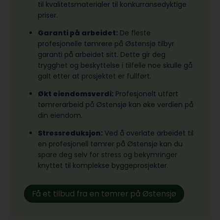
til kvalitetsmaterialer til konkurransedyktige
priser.
Garanti på arbeidet:
De fleste
profesjonelle tømrere på Østensjø tilbyr
garanti på arbeidet sitt. Dette gir deg
trygghet og beskyttelse i tilfelle noe skulle gå
galt etter at prosjektet er fullført.
Økt eiendomsverdi:
Profesjonelt utført
tømrerarbeid på Østensjø kan øke verdien på
din eiendom.
Stressreduksjon:
Ved å overlate arbeidet til
en profesjonell tømrer på Østensjø kan du
spare deg selv for stress og bekymringer
knyttet til komplekse byggeprosjekter.
Få et tilbud fra en tømrer på Østensjø