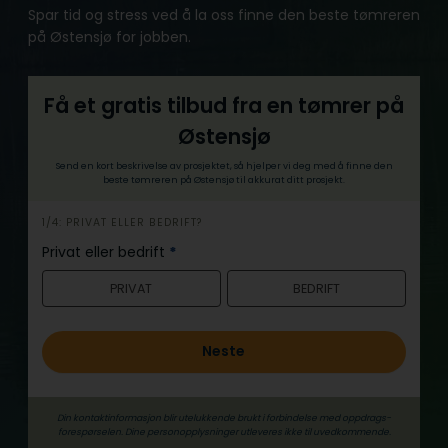
Spar tid og stress ved å la oss finne den beste tømreren
på Østensjø for jobben.
Få et gratis tilbud fra en tømrer på
Østensjø
Send en kort beskrivelse av prosjektet, så hjelper vi deg med å finne den
beste tømreren på Østensjø til akkurat ditt prosjekt.
h
1/4: PRIVAT ELLER BEDRIFT?
e
Privat eller bedrift
*
r
PRIVAT
BEDRIFT
o
Neste
Din kontaktinformasjon blir utelukkende brukt i forbindelse med oppdrags­
forespørselen. Dine person­­opplysninger utleveres ikke til uvedkommende.