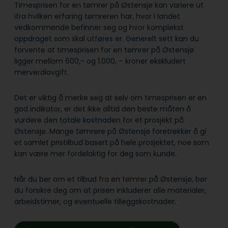
Timesprisen for en tømrer på Østensjø kan variere ut
ifra hvilken erfaring tømreren har, hvor i landet
vedkommende befinner seg og hvor komplekst
oppdraget som skal utføres er. Generelt sett kan du
forvente at timesprisen for en tømrer på Østensjø
ligger mellom 600,- og 1.000, – kroner ekskludert
merverdiavgift.
Det er viktig å merke seg at selv om timesprisen er en
god indikator, er det ikke alltid den beste måten å
vurdere den totale kostnaden for et prosjekt på
Østensjø. Mange tømrere på Østensjø foretrekker å gi
et samlet pristilbud basert på hele prosjektet, noe som
kan være mer fordelaktig for deg som kunde.
Når du ber om et tilbud fra en tømrer på Østensjø, bør
du forsikre deg om at prisen inkluderer alle materialer,
arbeidstimer, og eventuelle tilleggskostnader.