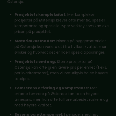
Østensjø:
Prosjektets kompleksitet:
Mer komplekse
prosjekter på Østensjø krever ofte mer tid, spesiell
kompetanse og spesielle typer verktøy som kan øke
prisen på prosjektet.
Materialkostnader:
Prisene på byggematerialer
på Østensjø kan variere ut i fra hvilken kvalitet man
ønsker og hvorvidt det er noen spesialtilpasninger.
Prosjektets omfang:
Større prosjekter på
Østensjø kan ofte gi en lavere pris per enhet (f.eks.
per kvadratmeter), men vil naturligvis ha en høyere
totalpris.
Tømrerens erfaring og kompetanse:
Mer
erfarne tømrere på Østensjø kan ta en høyere
timespris, men kan ofte fullføre arbeidet raskere og
med høyere kvalitet.
Sesong og etterspørsel:
I perioder med høy