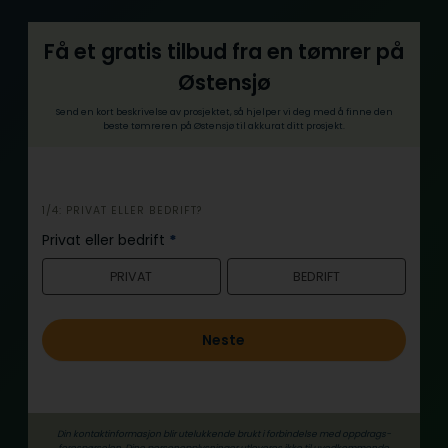
Få et gratis tilbud fra en tømrer på
Østensjø
Send en kort beskrivelse av prosjektet, så hjelper vi deg med å finne den
beste tømreren på Østensjø til akkurat ditt prosjekt.
i
1/4: PRIVAT ELLER BEDRIFT?
n
Privat eller bedrift
*
n
PRIVAT
BEDRIFT
h
o
l
Neste
d
Din kontaktinformasjon blir utelukkende brukt i forbindelse med oppdrags­
forespørselen. Dine person­­opplysninger utleveres ikke til uvedkommende.