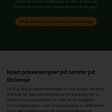
Send oss en kort beskrivelse av dine ønsker og
behov, så finner vi en passende tømrer for deg.
Få et tilbud fra en tømrer på Østensjø
Noen priseksempler på tømrer på
Østensjø
For å gi deg en bedre forståelse av hva du kan forvente
å betale for ulike tømrertjenester på Østensjø, har vi
hentet inn priseksempler på noen av de vanligste
tømreroppdragene. Husk at disse prisene er veiledende
og at den endelig prisen på tømreroppdraget på