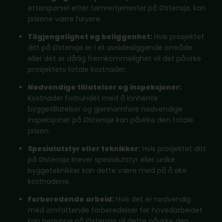
etterspørsel etter tømrertjenester på Østensjø, kan
prisene være høyere.
Tilgjengelighet og beliggenhet:
Hvis prosjektet
ditt på Østensjø er i et avsidesliggende område
eller det er dårlig fremkommelighet vil det påvirke
prosjektets totale kostnader.
Nødvendige tillatelser og inspeksjoner:
Kostnader forbundet med å innhente
byggetillatelser og gjennomføre nødvendige
inspeksjoner på Østensjø kan påvirke den totale
prisen.
Spesialutstyr eller teknikker:
Hvis prosjektet ditt
på Østensjø krever spesialutstyr eller unike
byggeteknikker kan dette være med på å øke
kostnadene.
Forberedende arbeid:
Hvis det er nødvendig
med omfattende forberedelser før hovedarbeidet
kan begynne på Østensjø vil dette påvirke den