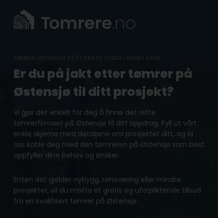
Skip
to
content
TØMRER ØSTENSJØ: FÅ ET GRATIS TILBUD • RASKT SVAR
Er du på jakt etter tømrer på
Østensjø til ditt prosjekt?
Vi gjør det enkelt for deg å finne det rette
tømrerfirmaet på Østensjø til ditt oppdrag. Fyll ut vårt
enkle skjema med detaljene om prosjektet ditt, og la
oss koble deg med den tømreren på Østensjø som best
oppfyller dine behov og ønsker.
Enten det gjelder nybygg, renovering eller mindre
prosjekter, vil du motta et gratis og uforpliktende tilbud
fra en kvalifisert tømrer på Østensjø.