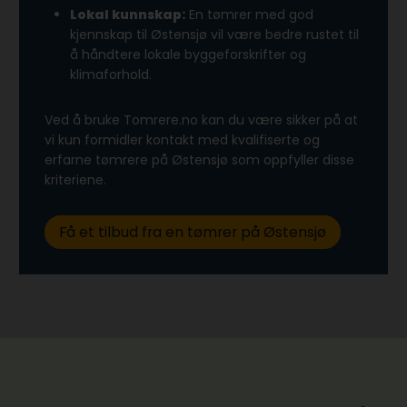
Lokal kunnskap:
En tømrer med god
kjennskap til Østensjø vil være bedre rustet til
å håndtere lokale byggeforskrifter og
klimaforhold.
Ved å bruke Tomrere.no kan du være sikker på at
vi kun formidler kontakt med kvalifiserte og
erfarne tømrere på Østensjø som oppfyller disse
kriteriene.
Få et tilbud fra en tømrer på Østensjø