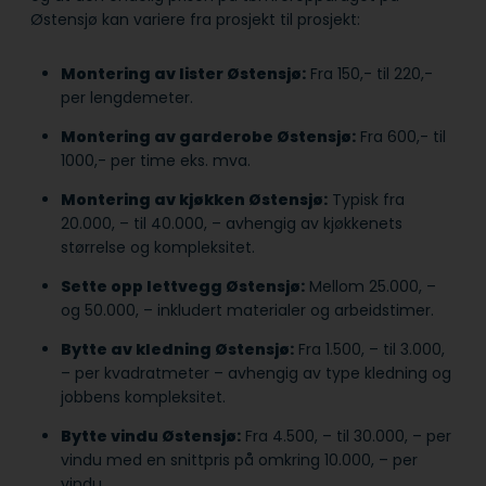
Østensjø kan variere fra prosjekt til prosjekt:
Montering av lister Østensjø:
Fra 150,- til 220,-
per lengdemeter.
Montering av garderobe Østensjø:
Fra 600,- til
1000,- per time eks. mva.
Montering av kjøkken Østensjø:
Typisk fra
20.000, – til 40.000, – avhengig av kjøkkenets
størrelse og kompleksitet.
Sette opp lettvegg Østensjø:
Mellom 25.000, –
og 50.000, – inkludert materialer og arbeidstimer.
Bytte av kledning Østensjø:
Fra 1.500, – til 3.000,
– per kvadratmeter – avhengig av type kledning og
jobbens kompleksitet.
Bytte vindu Østensjø:
Fra 4.500, – til 30.000, – per
vindu med en snittpris på omkring 10.000, – per
vindu.