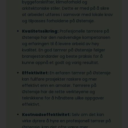
byggeforskrifter, klimaforhold og
arkitektoniske stiler. Dette er med på å sikre
at arbeidet utføres i samsvar med lokale krav
og tilpasses forholdene på Østensjø.
Kvalitetssikring:
Profesjonelle tømrere på
Østensjø har den nødvendige kompetansen
og erfaringen til å levere arbeid av høy
kvalitet. En god tømrer på Østensjø følger
bransjestandarder og beste praksis for å
kunne oppnå et godt og varig resultat.
Effektivitet:
En erfaren tømrer på Østensjø
kan fullføre prosjekter raskere og mer
effektivt enn en amatør. Tømrere på
Østensjø har de rette verktøyene og
teknikkene for å håndtere ulike oppgaver
effektivt.
Kostnadseffektivitet:
Selv om det kan
virke dyrere å hyre en profesjonell tømrer på
Østensjø, kan det ofte være mer