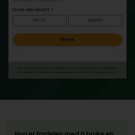
i
1/4: PRIVAT ELLER BEDRIFT?
n
Privat eller bedrift
*
n
PRIVAT
BEDRIFT
h
o
l
Neste
d
Din kontaktinformasjon blir utelukkende brukt i forbindelse med oppdrags­
forespørselen. Dine person­­opplysninger utleveres ikke til uvedkommende.
Hva er fordelen med å bruke en