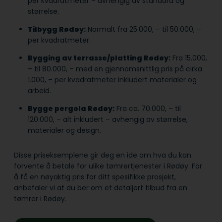
per kvadratmeter – avhengig av standard og
størrelse.
Tilbygg Rødøy:
Normalt fra 25.000, – til 50.000, –
per kvadratmeter.
Bygging av terrasse/platting Rødøy:
Fra 15.000,
– til 80.000, – med en gjennomsnittlig pris på cirka
1.000, – per kvadratmeter inkludert materialer og
arbeid.
Bygge pergola Rødøy:
Fra ca. 70.000, – til
120.000, – alt inkludert – avhengig av størrelse,
materialer og design.
Disse priseksemplene gir deg en ide om hva du kan
forvente å betale for ulike tømrertjenester i Rødøy. For
å få en nøyaktig pris for ditt spesifikke prosjekt,
anbefaler vi at du ber om et detaljert tilbud fra en
tømrer i Rødøy.