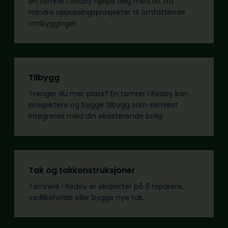
en tømrer i Rødøy hjelpe deg med alt fra
mindre oppussingsprosjekter til omfattende
ombygginger.
Tilbygg
Trenger du mer plass? En tømrer i Rødøy kan
prosjektere og bygge tilbygg som sømløst
integreres med din eksisterende bolig.
Tak og takkonstruksjoner
Tømrere i Rødøy er eksperter på å reparere,
vedlikeholde eller bygge nye tak.