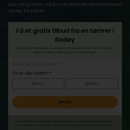
Spar tid og stress ved å la oss finne den beste tømreren
i Rødøy for jobben.
Få et gratis tilbud fra en tømrer i
Rødøy
Send en kort beskrivelse av prosjektet, så hjelper vi deg med å finne den
beste tømreren i Rødøy til akkurat ditt prosjekt.
h
1/4: PRIVAT ELLER BEDRIFT?
e
Privat eller bedrift
*
r
PRIVAT
BEDRIFT
o
Neste
Din kontaktinformasjon blir utelukkende brukt i forbindelse med oppdrags­
forespørselen. Dine person­­opplysninger utleveres ikke til uvedkommende.