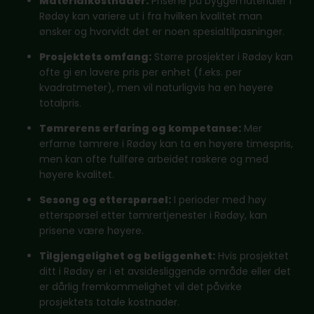
Materialkostnader:
Prisene på byggematerialer i
Rødøy kan variere ut i fra hvilken kvalitet man
ønsker og hvorvidt det er noen spesialtilpasninger.
Prosjektets omfang:
Større prosjekter i Rødøy kan
ofte gi en lavere pris per enhet (f.eks. per
kvadratmeter), men vil naturligvis ha en høyere
totalpris.
Tømrerens erfaring og kompetanse:
Mer
erfarne tømrere i Rødøy kan ta en høyere timespris,
men kan ofte fullføre arbeidet raskere og med
høyere kvalitet.
Sesong og etterspørsel:
I perioder med høy
etterspørsel etter tømrertjenester i Rødøy, kan
prisene være høyere.
Tilgjengelighet og beliggenhet:
Hvis prosjektet
ditt i Rødøy er i et avsidesliggende område eller det
er dårlig fremkommelighet vil det påvirke
prosjektets totale kostnader.