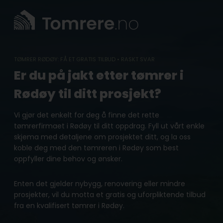
Skip
to
content
TØMRER RØDØY: FÅ ET GRATIS TILBUD • RASKT SVAR
Er du på jakt etter tømrer i
Rødøy til ditt prosjekt?
Vi gjør det enkelt for deg å finne det rette
tømrerfirmaet i Rødøy til ditt oppdrag. Fyll ut vårt enkle
skjema med detaljene om prosjektet ditt, og la oss
koble deg med den tømreren i Rødøy som best
oppfyller dine behov og ønsker.
Enten det gjelder nybygg, renovering eller mindre
prosjekter, vil du motta et gratis og uforpliktende tilbud
fra en kvalifisert tømrer i Rødøy.