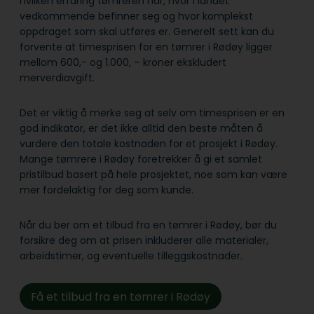
hvilken erfaring tømreren har, hvor i landet
vedkommende befinner seg og hvor komplekst
oppdraget som skal utføres er. Generelt sett kan du
forvente at timesprisen for en tømrer i Rødøy ligger
mellom 600,- og 1.000, – kroner ekskludert
merverdiavgift.
Det er viktig å merke seg at selv om timesprisen er en
god indikator, er det ikke alltid den beste måten å
vurdere den totale kostnaden for et prosjekt i Rødøy.
Mange tømrere i Rødøy foretrekker å gi et samlet
pristilbud basert på hele prosjektet, noe som kan være
mer fordelaktig for deg som kunde.
Når du ber om et tilbud fra en tømrer i Rødøy, bør du
forsikre deg om at prisen inkluderer alle materialer,
arbeidstimer, og eventuelle tilleggskostnader.
Få et tilbud fra en tømrer i Rødøy