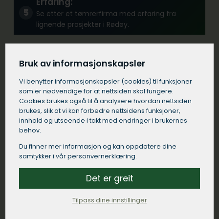
Erfaring:
Se etter et tømrerfirma med erfaring fra
lignende prosjekter i Rødøy.
Kommunikasjon:
Bruk av informasjonskapsler
Velg et tømrerfirma i Rødøy som kommuniserer
Vi benytter informasjons­kapsler (cookies) til funksjoner
tydelig og responderer raskt på dine
som er nødvendige for at nettsiden skal fungere.
henvendelser.
Cookies brukes også til å analysere hvordan nettsiden
brukes, slik at vi kan forbedre nettsidens funksjoner,
innhold og utseende i takt med endringer i brukernes
Kontrakt:
behov.
Sørg for at tømreren i Rødøy kommer med en
Du finner mer informasjon og kan oppdatere dine
detaljert skriftlig kontrakt som spesifiserer
samtykker i vår personvernerklæring.
arbeidet som skal utføres, materialer som skal
brukes, tidsrammer og betalingsbetingelser.
Det er greit
Tilpass dine innstillinger
Lokal tilstedeværelse: