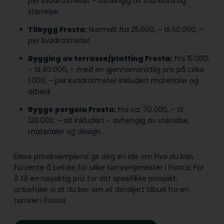
per kvadratmeter – avhengig av standard og
størrelse.
Tilbygg Frosta:
Normalt fra 25.000, – til 50.000, –
per kvadratmeter.
Bygging av terrasse/platting Frosta:
Fra 15.000,
– til 80.000, – med en gjennomsnittlig pris på cirka
1.000, – per kvadratmeter inkludert materialer og
arbeid.
Bygge pergola Frosta:
Fra ca. 70.000, – til
120.000, – alt inkludert – avhengig av størrelse,
materialer og design.
Disse priseksemplene gir deg en ide om hva du kan
forvente å betale for ulike tømrertjenester i Frosta. For
å få en nøyaktig pris for ditt spesifikke prosjekt,
anbefaler vi at du ber om et detaljert tilbud fra en
tømrer i Frosta.