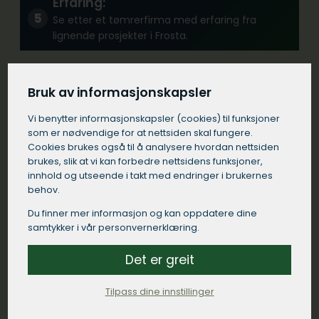
Erfaring:
Se etter et tømrerfirma med erfaring fra
lignende prosjekter i Frosta.
Kommunikasjon:
Bruk av informasjonskapsler
Velg et tømrerfirma i Frosta som kommuniserer
Vi benytter informasjons­kapsler (cookies) til funksjoner
tydelig og responderer raskt på dine
som er nødvendige for at nettsiden skal fungere.
henvendelser.
Cookies brukes også til å analysere hvordan nettsiden
brukes, slik at vi kan forbedre nettsidens funksjoner,
innhold og utseende i takt med endringer i brukernes
Kontrakt:
behov.
Sørg for at tømreren i Frosta kommer med en
Du finner mer informasjon og kan oppdatere dine
detaljert skriftlig kontrakt som spesifiserer
samtykker i vår personvernerklæring.
arbeidet som skal utføres, materialer som skal
brukes, tidsrammer og betalingsbetingelser.
Det er greit
Tilpass dine innstillinger
Lokal tilstedeværelse: