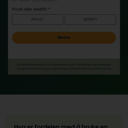
i
1/4: PRIVAT ELLER BEDRIFT?
n
Privat eller bedrift
*
n
PRIVAT
BEDRIFT
h
o
l
Neste
d
Din kontaktinformasjon blir utelukkende brukt i forbindelse med oppdrags­
forespørselen. Dine person­­opplysninger utleveres ikke til uvedkommende.
Hva er fordelen med å bruke en