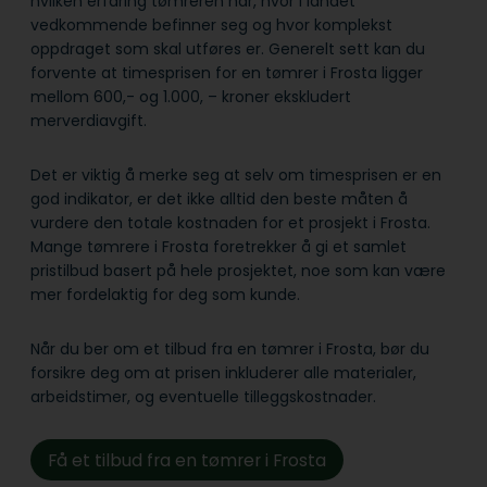
hvilken erfaring tømreren har, hvor i landet
vedkommende befinner seg og hvor komplekst
oppdraget som skal utføres er. Generelt sett kan du
forvente at timesprisen for en tømrer i Frosta ligger
mellom 600,- og 1.000, – kroner ekskludert
merverdiavgift.
Det er viktig å merke seg at selv om timesprisen er en
god indikator, er det ikke alltid den beste måten å
vurdere den totale kostnaden for et prosjekt i Frosta.
Mange tømrere i Frosta foretrekker å gi et samlet
pristilbud basert på hele prosjektet, noe som kan være
mer fordelaktig for deg som kunde.
Når du ber om et tilbud fra en tømrer i Frosta, bør du
forsikre deg om at prisen inkluderer alle materialer,
arbeidstimer, og eventuelle tilleggskostnader.
Få et tilbud fra en tømrer i Frosta