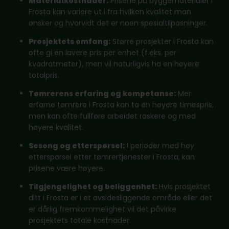
Materialkostnader:
Prisene på byggematerialer i
Frosta kan variere ut i fra hvilken kvalitet man
ønsker og hvorvidt det er noen spesialtilpasninger.
Prosjektets omfang:
Større prosjekter i Frosta kan
ofte gi en lavere pris per enhet (f.eks. per
kvadratmeter), men vil naturligvis ha en høyere
totalpris.
Tømrerens erfaring og kompetanse:
Mer
erfarne tømrere i Frosta kan ta en høyere timespris,
men kan ofte fullføre arbeidet raskere og med
høyere kvalitet.
Sesong og etterspørsel:
I perioder med høy
etterspørsel etter tømrertjenester i Frosta, kan
prisene være høyere.
Tilgjengelighet og beliggenhet:
Hvis prosjektet
ditt i Frosta er i et avsidesliggende område eller det
er dårlig fremkommelighet vil det påvirke
prosjektets totale kostnader.