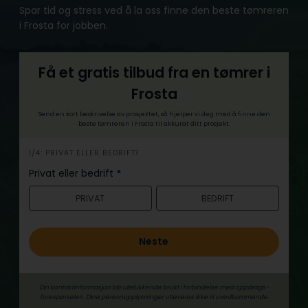
Spar tid og stress ved å la oss finne den beste tømreren
i Frosta for jobben.
Få et gratis tilbud fra en tømrer i
Frosta
Send en kort beskrivelse av prosjektet, så hjelper vi deg med å finne den
beste tømreren i Frosta til akkurat ditt prosjekt.
h
1/4: PRIVAT ELLER BEDRIFT?
e
Privat eller bedrift
*
r
PRIVAT
BEDRIFT
o
Neste
Din kontaktinformasjon blir utelukkende brukt i forbindelse med oppdrags­
forespørselen. Dine person­­opplysninger utleveres ikke til uvedkommende.