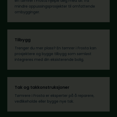
en tømrer i Frosta hjelpe deg med alt fra
mindre oppussingsprosjekter til omfattende
ombygginger.
Tilbygg
Trenger du mer plass? En tømrer i Frosta kan
prosjektere og bygge tilbygg som sømløst
integreres med din eksisterende bolig.
Tak og takkonstruksjoner
Tømrere i Frosta er eksperter på å reparere,
vedlikeholde eller bygge nye tak.