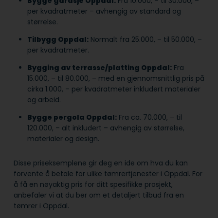
Bygge garasje Oppdal:
Fra 10.000, – til 30.000, –
per kvadratmeter – avhengig av standard og
størrelse.
Tilbygg Oppdal:
Normalt fra 25.000, – til 50.000, –
per kvadratmeter.
Bygging av terrasse/platting Oppdal:
Fra
15.000, – til 80.000, – med en gjennomsnittlig pris på
cirka 1.000, – per kvadratmeter inkludert materialer
og arbeid.
Bygge pergola Oppdal:
Fra ca. 70.000, – til
120.000, – alt inkludert – avhengig av størrelse,
materialer og design.
Disse priseksemplene gir deg en ide om hva du kan
forvente å betale for ulike tømrertjenester i Oppdal. For
å få en nøyaktig pris for ditt spesifikke prosjekt,
anbefaler vi at du ber om et detaljert tilbud fra en
tømrer i Oppdal.