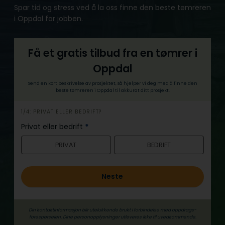
Spar tid og stress ved å la oss finne den beste tømreren
i Oppdal for jobben.
Få et gratis tilbud fra en tømrer i
Oppdal
Send en kort beskrivelse av prosjektet, så hjelper vi deg med å finne den
beste tømreren i Oppdal til akkurat ditt prosjekt.
h
1/4: PRIVAT ELLER BEDRIFT?
e
Privat eller bedrift
*
r
PRIVAT
BEDRIFT
o
Neste
Din kontaktinformasjon blir utelukkende brukt i forbindelse med oppdrags­
forespørselen. Dine person­­opplysninger utleveres ikke til uvedkommende.