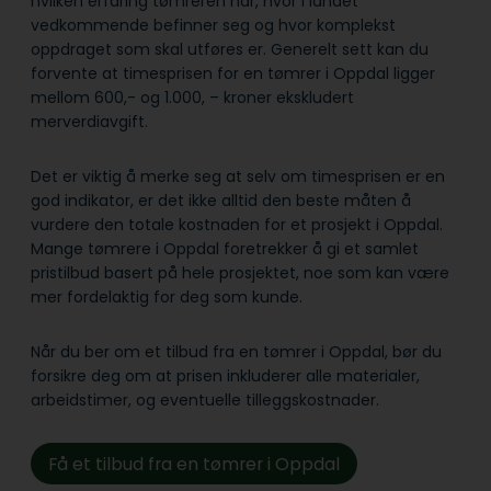
hvilken erfaring tømreren har, hvor i landet
vedkommende befinner seg og hvor komplekst
oppdraget som skal utføres er. Generelt sett kan du
forvente at timesprisen for en tømrer i Oppdal ligger
mellom 600,- og 1.000, – kroner ekskludert
merverdiavgift.
Det er viktig å merke seg at selv om timesprisen er en
god indikator, er det ikke alltid den beste måten å
vurdere den totale kostnaden for et prosjekt i Oppdal.
Mange tømrere i Oppdal foretrekker å gi et samlet
pristilbud basert på hele prosjektet, noe som kan være
mer fordelaktig for deg som kunde.
Når du ber om et tilbud fra en tømrer i Oppdal, bør du
forsikre deg om at prisen inkluderer alle materialer,
arbeidstimer, og eventuelle tilleggskostnader.
Få et tilbud fra en tømrer i Oppdal