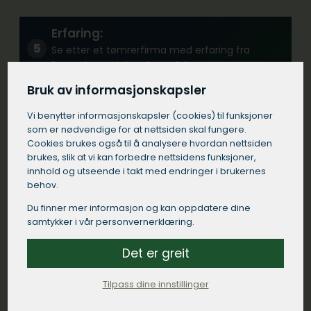
Erfaring:
Se etter et tømrerfirma med erfaring fra
lignende prosjekter i Oppdal.
Bruk av informasjonskapsler
Kommunikasjon:
Vi benytter informasjons­kapsler (cookies) til funksjoner
som er nødvendige for at nettsiden skal fungere.
Velg et tømrerfirma i Oppdal som
Cookies brukes også til å analysere hvordan nettsiden
kommuniserer tydelig og responderer raskt på
brukes, slik at vi kan forbedre nettsidens funksjoner,
dine henvendelser.
innhold og utseende i takt med endringer i brukernes
behov.
Du finner mer informasjon og kan oppdatere dine
Kontrakt:
samtykker i vår personvernerklæring.
Sørg for at tømreren i Oppdal kommer med en
detaljert skriftlig kontrakt som spesifiserer
Det er greit
arbeidet som skal utføres, materialer som skal
brukes, tidsrammer og betalingsbetingelser.
Tilpass dine innstillinger