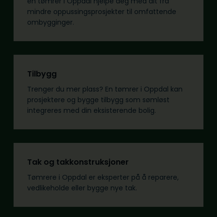
en tømrer i Oppdal hjelpe deg med alt fra
mindre oppussingsprosjekter til omfattende
ombygginger.
Tilbygg
Trenger du mer plass? En tømrer i Oppdal kan
prosjektere og bygge tilbygg som sømløst
integreres med din eksisterende bolig.
Tak og takkonstruksjoner
Tømrere i Oppdal er eksperter på å reparere,
vedlikeholde eller bygge nye tak.