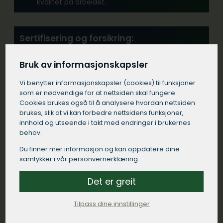
kvalitet på arbeidet.
Sertifisering og forsikring:
Forsikre deg om at tømrerfirmaet i Overhalla
har alle nødvendige sertifikater og at de er
Bruk av informasjonskapsler
tilstrekkelig forsikret.
Vi benytter informasjons­kapsler (cookies) til funksjoner
som er nødvendige for at nettsiden skal fungere.
Cookies brukes også til å analysere hvordan nettsiden
Erfaring:
brukes, slik at vi kan forbedre nettsidens funksjoner,
Se etter et tømrerfirma med erfaring fra
innhold og utseende i takt med endringer i brukernes
lignende prosjekter i Overhalla.
behov.
Du finner mer informasjon og kan oppdatere dine
samtykker i vår personvernerklæring.
Kommunikasjon:
Velg et tømrerfirma i Overhalla som
Det er greit
kommuniserer tydelig og responderer raskt på
dine henvendelser.
Tilpass dine innstillinger