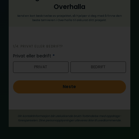
Overhalla
Send en kort beskrivelse av prosjektet, så hjelper vi deg med å finne den
beste tømreren i Overhalla til akkurat ditt prosjekt.
i
1/4: PRIVAT ELLER BEDRIFT?
n
Privat eller bedrift
*
n
PRIVAT
BEDRIFT
h
o
l
Neste
d
Din kontaktinformasjon blir utelukkende brukt i forbindelse med oppdrags­
forespørselen. Dine person­­opplysninger utleveres ikke til uvedkommende.