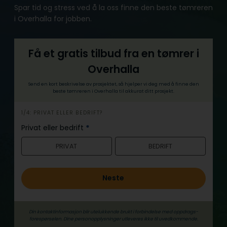
Spar tid og stress ved å la oss finne den beste tømreren
i Overhalla for jobben.
Få et gratis tilbud fra en tømrer i
Overhalla
Send en kort beskrivelse av prosjektet, så hjelper vi deg med å finne den
beste tømreren i Overhalla til akkurat ditt prosjekt.
h
1/4: PRIVAT ELLER BEDRIFT?
e
Privat eller bedrift
*
r
PRIVAT
BEDRIFT
o
Neste
Din kontaktinformasjon blir utelukkende brukt i forbindelse med oppdrags­
forespørselen. Dine person­­opplysninger utleveres ikke til uvedkommende.