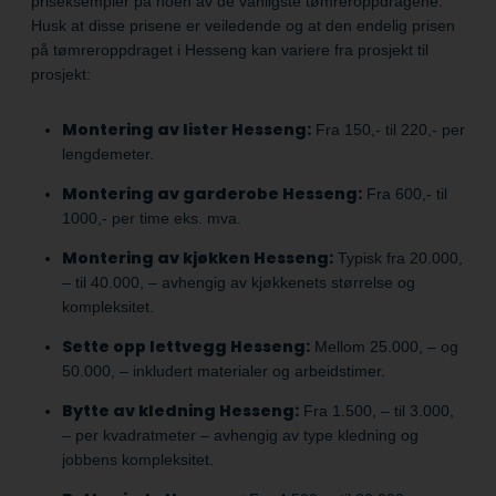
priseksempler på noen av de vanligste tømreroppdragene.
Husk at disse prisene er veiledende og at den endelig prisen
på tømreroppdraget i Hesseng kan variere fra prosjekt til
prosjekt:
Montering av lister Hesseng:
Fra 150,- til 220,- per
lengdemeter.
Montering av garderobe Hesseng:
Fra 600,- til
1000,- per time eks. mva.
Montering av kjøkken Hesseng:
Typisk fra 20.000,
– til 40.000, – avhengig av kjøkkenets størrelse og
kompleksitet.
Sette opp lettvegg Hesseng:
Mellom 25.000, – og
50.000, – inkludert materialer og arbeidstimer.
Bytte av kledning Hesseng:
Fra 1.500, – til 3.000,
– per kvadratmeter – avhengig av type kledning og
jobbens kompleksitet.