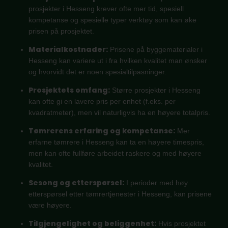
prosjekter i Hesseng krever ofte mer tid, spesiell
kompetanse og spesielle typer verktøy som kan øke
prisen på prosjektet.
Materialkostnader:
Prisene på byggematerialer i
Hesseng kan variere ut i fra hvilken kvalitet man ønsker
og hvorvidt det er noen spesialtilpasninger.
Prosjektets omfang:
Større prosjekter i Hesseng
kan ofte gi en lavere pris per enhet (f.eks. per
kvadratmeter), men vil naturligvis ha en høyere totalpris.
Tømrerens erfaring og kompetanse:
Mer
erfarne tømrere i Hesseng kan ta en høyere timespris,
men kan ofte fullføre arbeidet raskere og med høyere
kvalitet.
Sesong og etterspørsel:
I perioder med høy
etterspørsel etter tømrertjenester i Hesseng, kan prisene
være høyere.
Tilgjengelighet og beliggenhet:
Hvis prosjektet