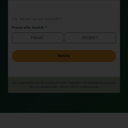
i
1/4: PRIVAT ELLER BEDRIFT?
n
*
Privat eller bedrift
n
h
PRIVAT
BEDRIFT
o
l
Neste
d
Din kontaktinformasjon blir utelukkende brukt i forbindelse med oppdrags­forespørselen.
Dine person­­opplysninger utleveres ikke til uvedkommende.