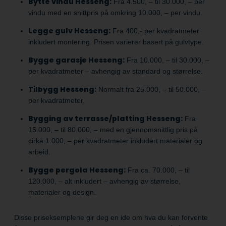
Bytte vindu Hesseng:
Fra 4.500, – til 30.000, – per
vindu med en snittpris på omkring 10.000, – per vindu.
Legge gulv Hesseng:
Fra 400,- per kvadratmeter
inkludert montering. Prisen varierer basert på gulvtype.
Bygge garasje Hesseng:
Fra 10.000, – til 30.000, –
per kvadratmeter – avhengig av standard og størrelse.
Tilbygg Hesseng:
Normalt fra 25.000, – til 50.000, –
per kvadratmeter.
Bygging av terrasse/platting Hesseng:
Fra
15.000, – til 80.000, – med en gjennomsnittlig pris på
cirka 1.000, – per kvadratmeter inkludert materialer og
arbeid.
Bygge pergola Hesseng:
Fra ca. 70.000, – til
120.000, – alt inkludert – avhengig av størrelse,
materialer og design.
Disse priseksemplene gir deg en ide om hva du kan forvente