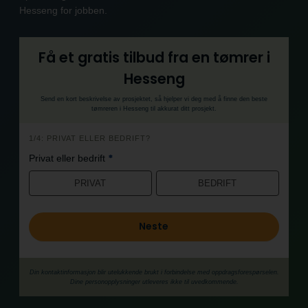
Hesseng for jobben.
Få et gratis tilbud fra en tømrer i
Hesseng
Send en kort beskrivelse av prosjektet, så hjelper vi deg med å finne den beste
tømreren i Hesseng til akkurat ditt prosjekt.
h
1/4: PRIVAT ELLER BEDRIFT?
e
*
Privat eller bedrift
r
o
PRIVAT
BEDRIFT
Neste
Din kontaktinformasjon blir utelukkende brukt i forbindelse med oppdrags­forespørselen.
Dine person­­opplysninger utleveres ikke til uvedkommende.