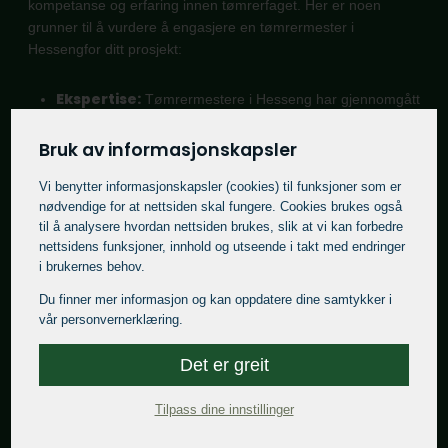
kompetanse og erfaring innen tømrerfaget. Her er noen
grunner til å vurdere å engasjere en tømrermester i
Hessengfor ditt prosjekt:
Ekspertise:
Tømrermestere i Hesseng har gjennomgått
omfattende opplæring og har lang erfaring i faget.
Bruk av informasjonskapsler
Kvalitetssikring:
Med sin brede og gode kunnskap
kan en tømrermester i Hesseng utføre arbeid av høyeste
Vi benytter informasjons­kapsler (cookies) til funksjoner som er
kvalitet.
nødvendige for at nettsiden skal fungere. Cookies brukes også
til å analysere hvordan nettsiden brukes, slik at vi kan forbedre
Prosjektledelse:
Tømrermestere i Hesseng har ofte
nettsidens funksjoner, innhold og utseende i takt med endringer
erfaring med å lede komplekse prosjekter og koordinere
i brukernes behov.
ulike håndverkere.
Du finner mer informasjon og kan oppdatere dine samtykker i
Problemløsning:
Med sin omfattende erfaring kan en
vår personvernerklæring.
tømrermester i Hesseng effektivt håndtere uventede
utfordringer som kan oppstå under et byggeprosjekt.
Det er greit
Rådgivning:
En tømrermester i Hesseng kan gi
Tilpass dine innstillinger
verdifull innsikt og råd i forhold til ditt prosjekt når det
gjelder alt fra design til materialvalg.