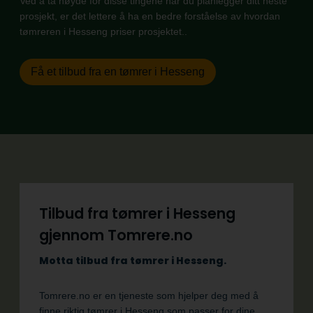
Ved å ta høyde for disse tingene når du planlegger ditt neste
prosjekt, er det lettere å ha en bedre forståelse av hvordan
tømreren i Hesseng priser prosjektet..
Få et tilbud fra en tømrer i Hesseng
Tilbud fra tømrer i Hesseng
gjennom Tomrere.no
Motta tilbud fra tømrer i Hesseng.
Tomrere.no er en tjeneste som hjelper deg med å
finne riktig tømrer i Hesseng som passer for dine