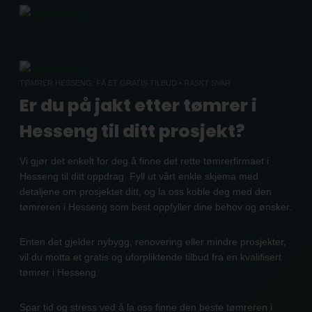
Skip
to
content
TØMRER HESSENG: FÅ ET GRATIS TILBUD • RASKT SVAR
Er du på jakt etter tømrer i
Hesseng til ditt prosjekt?
Vi gjør det enkelt for deg å finne det rette tømrerfirmaet i
Hesseng til ditt oppdrag. Fyll ut vårt enkle skjema med
detaljene om prosjektet ditt, og la oss koble deg med den
tømreren i Hesseng som best oppfyller dine behov og ønsker.
Enten det gjelder nybygg, renovering eller mindre prosjekter,
vil du motta et gratis og uforpliktende tilbud fra en kvalifisert
tømrer i Hesseng.
Spar tid og stress ved å la oss finne den beste tømreren i