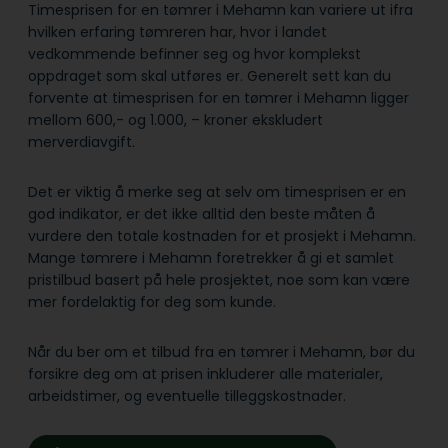
Timesprisen for en tømrer i Mehamn kan variere ut ifra
hvilken erfaring tømreren har, hvor i landet
vedkommende befinner seg og hvor komplekst
oppdraget som skal utføres er. Generelt sett kan du
forvente at timesprisen for en tømrer i Mehamn ligger
mellom 600,- og 1.000, – kroner ekskludert
merverdiavgift.
Det er viktig å merke seg at selv om timesprisen er en
god indikator, er det ikke alltid den beste måten å
vurdere den totale kostnaden for et prosjekt i Mehamn.
Mange tømrere i Mehamn foretrekker å gi et samlet
pristilbud basert på hele prosjektet, noe som kan være
mer fordelaktig for deg som kunde.
Når du ber om et tilbud fra en tømrer i Mehamn, bør du
forsikre deg om at prisen inkluderer alle materialer,
arbeidstimer, og eventuelle tilleggskostnader.