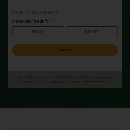
i
1/4: PRIVAT ELLER BEDRIFT?
n
Privat eller bedrift
*
n
PRIVAT
BEDRIFT
h
o
l
Neste
d
Din kontaktinformasjon blir utelukkende brukt i forbindelse med oppdrags­
forespørselen. Dine person­­opplysninger utleveres ikke til uvedkommende.