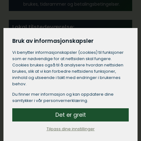
brukes, tidsrammer og betalingsbetingelser.
Lokal tilstedeværelse:
Et tømrerfirma med sterk tilstedeværelse i
Bruk av informasjonskapsler
Mehamn kan ofte tilby bedre service og støtte.
Vi benytter informasjons­kapsler (cookies) til funksjoner
som er nødvendige for at nettsiden skal fungere.
Personlig kjemi:
Cookies brukes også til å analysere hvordan nettsiden
brukes, slik at vi kan forbedre nettsidens funksjoner,
Velg et tømrerfirma i Mehamn du føler deg
innhold og utseende i takt med endringer i brukernes
komfortabel med og hvor du opplever dialogen
behov.
som enkel og ryddig.
Du finner mer informasjon og kan oppdatere dine
samtykker i vår personvernerklæring.
Bruk Tomrere.no:
Det er greit
Vår tjeneste forenkler prosessen ved å koble
deg med kvalifiserte tømrerfirmaer i Mehamn
Tilpass dine innstillinger
som passer dine spesifikke behov.