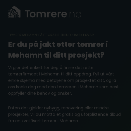
Skip
to
content
TØMRER MEHAMN: FÅ ET GRATIS TILBUD • RASKT SVAR
Er du på jakt etter tømrer i
Mehamn til ditt prosjekt?
Vi gjør det enkelt for deg å finne det rette
tømrerfirmaet i Mehamn til ditt oppdrag. Fyll ut vårt
enkle skjema med detaljene om prosjektet ditt, og la
oss koble deg med den tømreren i Mehamn som best
oppfyller dine behov og ønsker.
Enten det gjelder nybygg, renovering eller mindre
prosjekter, vil du motta et gratis og uforpliktende tilbud
fra en kvalifisert tømrer i Mehamn.