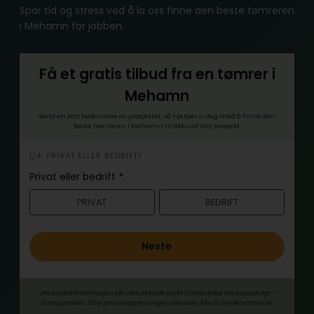
Spar tid og stress ved å la oss finne den beste tømreren
i Mehamn for jobben.
Få et gratis tilbud fra en tømrer i
Mehamn
Send en kort beskrivelse av prosjektet, så hjelper vi deg med å finne den
beste tømreren i Mehamn til akkurat ditt prosjekt.
h
1/4: PRIVAT ELLER BEDRIFT?
e
Privat eller bedrift
*
r
PRIVAT
BEDRIFT
o
Neste
Din kontaktinformasjon blir utelukkende brukt i forbindelse med oppdrags­
forespørselen. Dine person­­opplysninger utleveres ikke til uvedkommende.