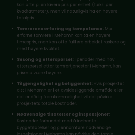
kan ofte gi en lavere pris per enhet (f.eks. per
kvadratmeter), men vil naturligvis ha en høyere
totalpris.
Tømrerens erfaring og kompetanse:
Mer
erfarne tømrere i Mehamn kan ta en høyere
timespris, men kan ofte fullføre arbeidet raskere og
med høyere kvalitet.
Sesong og etterspørsel:
I perioder med høy
etterspørsel etter tømrertjenester i Mehamn, kan
prisene være høyere.
Tilgjengelighet og beliggenhet:
Hvis prosjektet
ditt i Mehamn er i et avsidesliggende område eller
det er dårlig fremkommelighet vil det påvirke
prosjektets totale kostnader.
Nødvendige tillatelser og inspeksjoner:
Kostnader forbundet med å innhente
byggetillatelser og gjennomføre nødvendige
inspeksjoner i Mehamn kan påvirke den totale