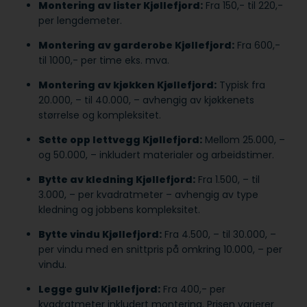
Montering av lister Kjøllefjord:
Fra 150,- til 220,-
per lengdemeter.
Montering av garderobe Kjøllefjord:
Fra 600,-
til 1000,- per time eks. mva.
Montering av kjøkken Kjøllefjord:
Typisk fra
20.000, – til 40.000, – avhengig av kjøkkenets
størrelse og kompleksitet.
Sette opp lettvegg Kjøllefjord:
Mellom 25.000, –
og 50.000, – inkludert materialer og arbeidstimer.
Bytte av kledning Kjøllefjord:
Fra 1.500, – til
3.000, – per kvadratmeter – avhengig av type
kledning og jobbens kompleksitet.
Bytte vindu Kjøllefjord:
Fra 4.500, – til 30.000, –
per vindu med en snittpris på omkring 10.000, – per
vindu.
Legge gulv Kjøllefjord:
Fra 400,- per
kvadratmeter inkludert montering. Prisen varierer