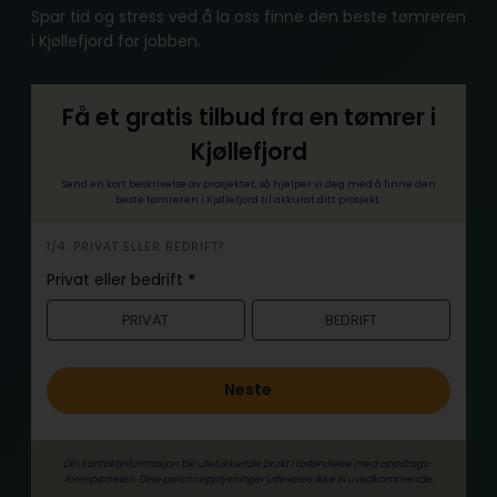
Spar tid og stress ved å la oss finne den beste tømreren
i Kjøllefjord for jobben.
Få et gratis tilbud fra en tømrer i
Kjøllefjord
Send en kort beskrivelse av prosjektet, så hjelper vi deg med å finne den
beste tømreren i Kjøllefjord til akkurat ditt prosjekt.
h
1/4: PRIVAT ELLER BEDRIFT?
e
Privat eller bedrift
*
r
PRIVAT
BEDRIFT
o
Neste
Din kontaktinformasjon blir utelukkende brukt i forbindelse med oppdrags­
forespørselen. Dine person­­opplysninger utleveres ikke til uvedkommende.