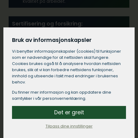
kvalitet på arbeidet.
Sertifisering og forsikring:
Forsikre deg om at tømrerfirmaet i Kjøllefjord
har alle nødvendige sertifikater og at de er
Bruk av informasjonskapsler
tilstrekkelig forsikret.
Vi benytter informasjons­kapsler (cookies) til funksjoner
som er nødvendige for at nettsiden skal fungere.
Cookies brukes også til å analysere hvordan nettsiden
Erfaring:
brukes, slik at vi kan forbedre nettsidens funksjoner,
Se etter et tømrerfirma med erfaring fra
innhold og utseende i takt med endringer i brukernes
lignende prosjekter i Kjøllefjord.
behov.
Du finner mer informasjon og kan oppdatere dine
samtykker i vår personvernerklæring.
Kommunikasjon:
Velg et tømrerfirma i Kjøllefjord som
Det er greit
kommuniserer tydelig og responderer raskt på
dine henvendelser.
Tilpass dine innstillinger