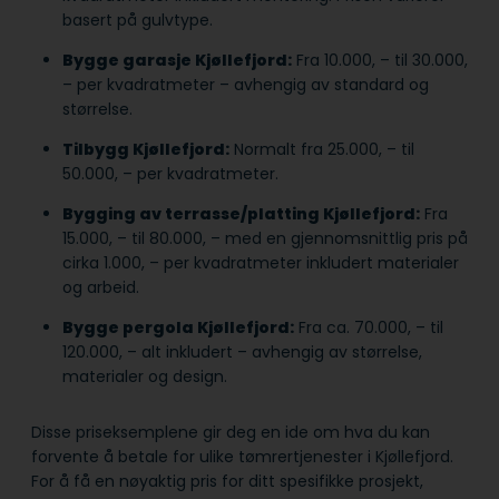
basert på gulvtype.
Bygge garasje Kjøllefjord:
Fra 10.000, – til 30.000,
– per kvadratmeter – avhengig av standard og
størrelse.
Tilbygg Kjøllefjord:
Normalt fra 25.000, – til
50.000, – per kvadratmeter.
Bygging av terrasse/platting Kjøllefjord:
Fra
15.000, – til 80.000, – med en gjennomsnittlig pris på
cirka 1.000, – per kvadratmeter inkludert materialer
og arbeid.
Bygge pergola Kjøllefjord:
Fra ca. 70.000, – til
120.000, – alt inkludert – avhengig av størrelse,
materialer og design.
Disse priseksemplene gir deg en ide om hva du kan
forvente å betale for ulike tømrertjenester i Kjøllefjord.
For å få en nøyaktig pris for ditt spesifikke prosjekt,