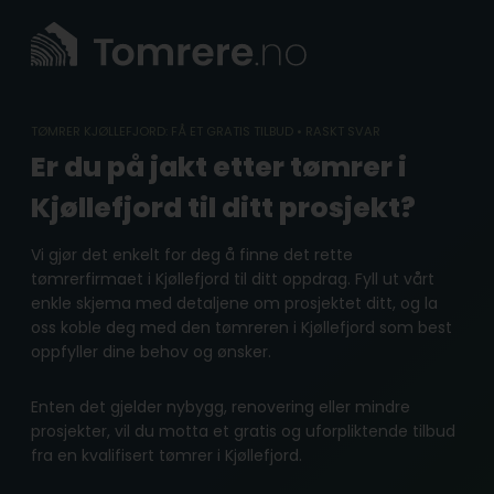
Skip
to
content
TØMRER KJØLLEFJORD: FÅ ET GRATIS TILBUD • RASKT SVAR
Er du på jakt etter tømrer i
Kjøllefjord til ditt prosjekt?
Vi gjør det enkelt for deg å finne det rette
tømrerfirmaet i Kjøllefjord til ditt oppdrag. Fyll ut vårt
enkle skjema med detaljene om prosjektet ditt, og la
oss koble deg med den tømreren i Kjøllefjord som best
oppfyller dine behov og ønsker.
Enten det gjelder nybygg, renovering eller mindre
prosjekter, vil du motta et gratis og uforpliktende tilbud
fra en kvalifisert tømrer i Kjøllefjord.