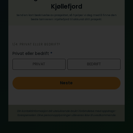
Kjøllefjord
Send en kort beskrivelse av prosjektet, så hjelper vi deg med å finne den
beste tømreren i Kjøllefjord til akkurat ditt prosjekt.
i
1/4: PRIVAT ELLER BEDRIFT?
n
Privat eller bedrift
*
n
PRIVAT
BEDRIFT
h
o
l
Neste
d
Din kontaktinformasjon blir utelukkende brukt i forbindelse med oppdrags­
forespørselen. Dine person­­opplysninger utleveres ikke til uvedkommende.