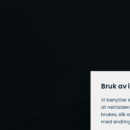
Bruk av 
Vi benytter 
at nettsiden
brukes, slik
med endring