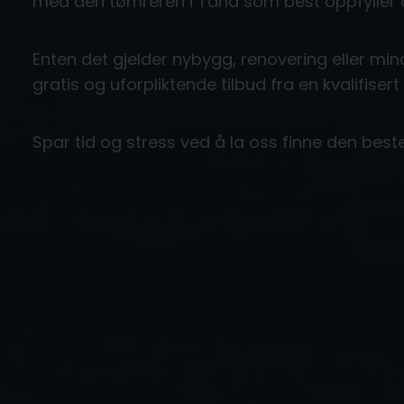
med den tømreren i Tana som best oppfyller 
Enten det gjelder nybygg, renovering eller mind
gratis og uforpliktende tilbud fra en kvalifisert
Spar tid og stress ved å la oss finne den best