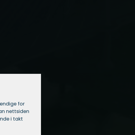
vendige for
dan nettsiden
nde i takt