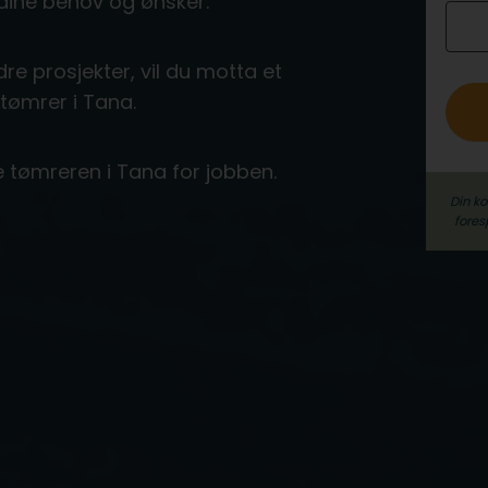
dine behov og ønsker.
o
re prosjekter, vil du motta et
 tømrer i Tana.
e tømreren i Tana for jobben.
Din k
fores