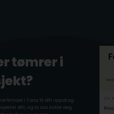
F
er tømrer i
sjekt?
Send 
h
1/4: 
rerfirmaet i Tana til ditt oppdrag.
e
sjektet ditt, og la oss koble deg
Priv
r